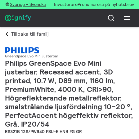
Sverige - Svenska
Investerare
Prenumerera på nyhetsbrev
Tillbaka till familj
GreenSpace Evo Mini justerbar
Philips GreenSpace Evo Mini
justerbar, Recessed accent, 3D
printed, 10.7 W, D89 mm, 1160 lm,
PremiumWhite, 4000 K, CRI>90,
Högreflekterande metallreflektor,
smalstrålande ljusfördelning 10–20 °,
PerfectAccent högeffektiv reflektor,
Grå, IP20/54
RS321B 12S/PW940 PSU-E HNB FG GR