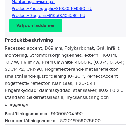
Monteringsanvisningar
Product-Photographs-910505104590_EU
Product-Diagrams-910505104590_EU
Välj och ladda ner
Produktbeskrivning
Recessed accent, D89 mm, Polykarbonat, Grå, Infällt
montering, Strömförsörjningsenhet, extern, 1160 lm,
10.7 W, 119 lm/W, PremiumWhite, 4000 K, (0.374, 0.364)
SDCM <2, CRI>90, Högreflekterande metallreflektor,
smalstrålande ljusfördelning 10–20 °, PerfectAccent
högeffektiv reflektor, Klar, Glas, IP20/54 |
Fingerskyddad; dammskyddad, stänksäker, IK02 | 0.2 J
standard, Säkerhetsklass II, Tryckanslutning och
draggänga
Beställningsnummer:
910505104590
Hela beställningsnumret:
872016959078600