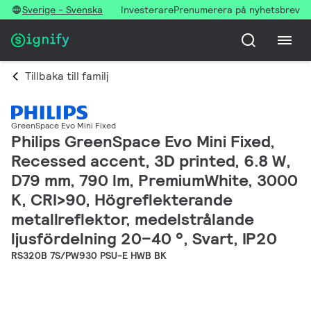
Sverige - Svenska
Investerare
Prenumerera på nyhetsbrev
Tillbaka till familj
GreenSpace Evo Mini Fixed
Philips GreenSpace Evo Mini Fixed,
Recessed accent, 3D printed, 6.8 W,
D79 mm, 790 lm, PremiumWhite, 3000
K, CRI>90, Högreflekterande
metallreflektor, medelstrålande
ljusfördelning 20–40 °, Svart, IP20
RS320B 7S/PW930 PSU-E HWB BK