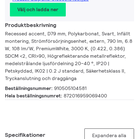
Välj och ladda ner
Produktbeskrivning
Recessed accent, D79 mm, Polykarbonat, Svart, Infällt
montering, Strömförsörjningsenhet, extern, 790 lm, 6.8
W, 108 lm/W, PremiumWhite, 3000 K, (0.422, 0.386)
SDCM <2, CRI>90, Högreflekterande metallreflektor,
medelstrålande ljusfördelning 20–40 °, IP20 |
Petskyddad, IK02 | 0.2 J standard, Säkerhetsklass II,
Tryckanslutning och draggänga
Beställningsnummer:
910505104581
Hela beställningsnumret:
872016959069400
Specifikationer
Expandera alla