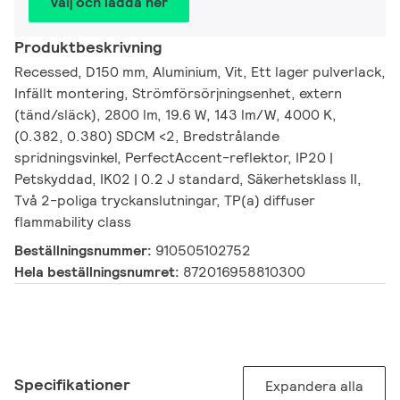
Välj och ladda ner
Produktbeskrivning
Recessed, D150 mm, Aluminium, Vit, Ett lager pulverlack,
Infällt montering, Strömförsörjningsenhet, extern
(tänd/släck), 2800 lm, 19.6 W, 143 lm/W, 4000 K,
(0.382, 0.380) SDCM <2, Bredstrålande
spridningsvinkel, PerfectAccent-reflektor, IP20 |
Petskyddad, IK02 | 0.2 J standard, Säkerhetsklass II,
Två 2-poliga tryckanslutningar, TP(a) diffuser
flammability class
Beställningsnummer:
910505102752
Hela beställningsnumret:
872016958810300
Specifikationer
Expandera alla