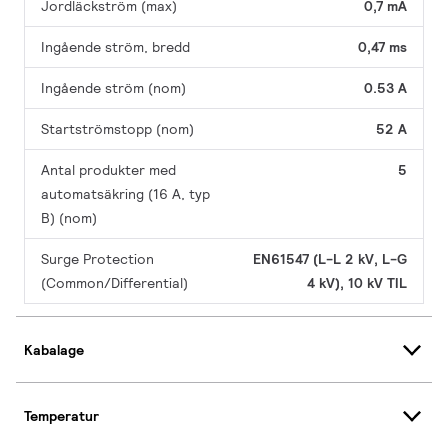
Jordläckström (max)
0,7 mA
Ingående ström, bredd
0,47 ms
Ingående ström (nom)
0.53 A
Startströmstopp (nom)
52 A
Antal produkter med
5
automatsäkring (16 A, typ
B) (nom)
Surge Protection
EN61547 (L-L 2 kV, L-G
(Common/Differential)
4 kV), 10 kV TIL
Kabalage
Temperatur