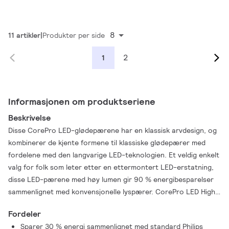
8
11 artikler
Produkter per side
2
1
Informasjonen om produktseriene
Beskrivelse
Disse CorePro LED-glødepærene har en klassisk arvdesign, og
kombinerer de kjente formene til klassiske glødepærer med
fordelene med den langvarige LED-teknologien. Et veldig enkelt
valg for folk som leter etter en ettermontert LED-erstatning,
disse LED-pærene med høy lumen gir 90 % energibesparelser
sammenlignet med konvensjonelle lyspærer. CorePro LED High
Lumen-pærer gir utmerket lyskvalitet. Energibesparende LED-
Fordeler
belysning som gir en levetid på 15 000 timer for å redusere
Sparer 30 % energi sammenlignet med standard Philips
vedlikeholdskostnadene.