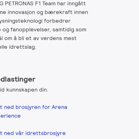
G PETRONAS F1 Team har inngått
me innovasjon og bærekraft innen
lysningsteknologi forbedrer
e og fanopplevelser, samtidig som
l om å bli et av verdens mest
le idrettslag.
dlastinger
id kunnskapen din.
t ned brosjyren for Arena
erience
t ned vår idrettsbrosjyre