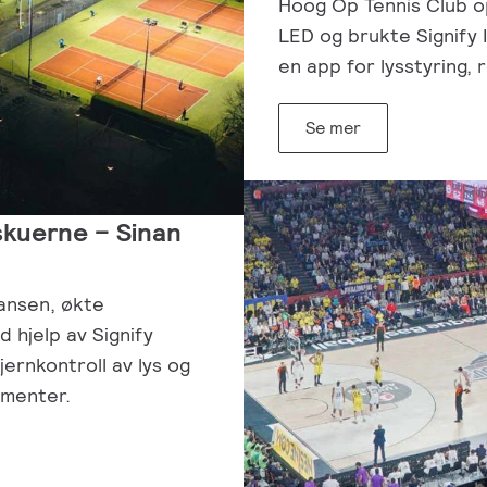
Hoog Op Tennis Club op
LED og brukte Signify I
en app for lysstyring,
Se mer
skuerne – Sinan
ansen, økte
 hjelp av Signify
jernkontroll av lys og
gementer.