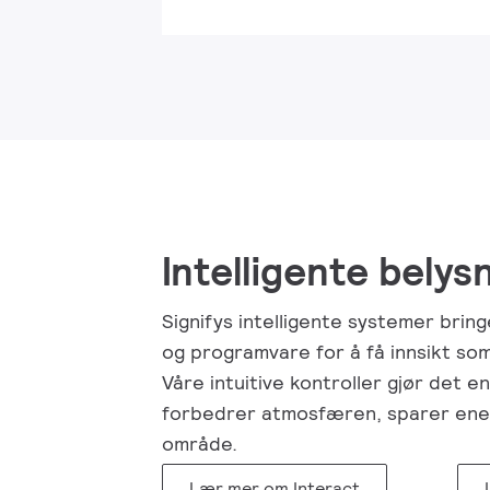
Intelligente bely
Signifys intelligente systemer brin
og programvare for å få innsikt som
Våre intuitive kontroller gjør det e
forbedrer atmosfæren, sparer energ
område.
Lær mer om Interact