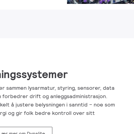
sningssystemer
ger sammen lysarmatur, styring, sensorer, data
 forbedrer drift og anleggsadministrasjon.
nkelt å justere belysningen i sanntid – noe som
i og gir folk bedre kontroll over sitt
Lær mer om Dynalite