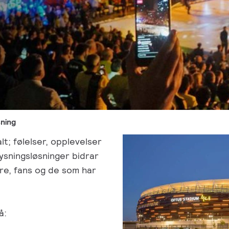
ning
t; følelser, opplevelser
ysningsløsninger bidrar
ere, fans og de som har
å: