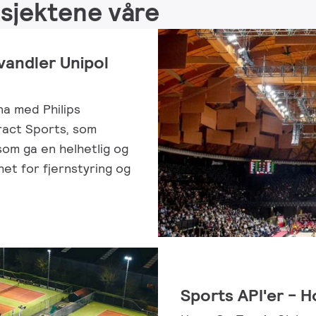
rosjektene våre
rvandler Unipol
na med Philips
ract Sports, som
som ga en helhetlig og
et for fjernstyring og
Sports API'er - 