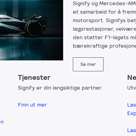
Signify og Mercedes-AM
et samarbeid for å frem
motorsport. Signifys be
lagprestasjoner, velvær
den støtter F1-lagets må
bærekraftige profesjonel
Se mer
Tjenester
Ne
Signify er din langsiktige partner.
Utv
Finn ut mer
Las
Exp
en
Las