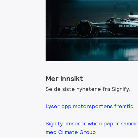
Mer innsikt
Se de siste nyhetene fra Signify.
Lyser opp motorsportens fremtid
Signify lanserer white paper samm
med Climate Group