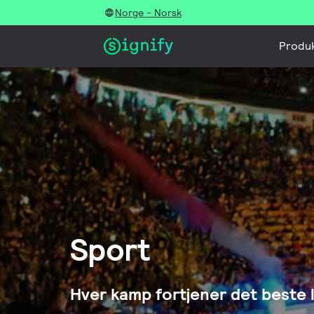
Norge - Norsk
Produ
Sport
Hver kamp fortjener det beste 