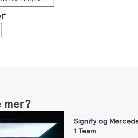
er
te mer?
Signify og Merce
1 Team