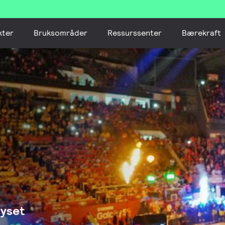
kter
Bruksområder
Ressurssenter
Bærekraft
lyset