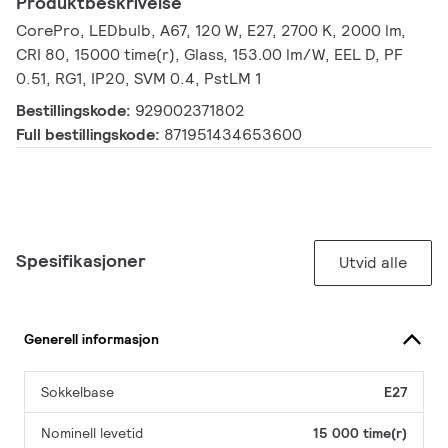
Produktbeskrivelse
CorePro, LEDbulb, A67, 120 W, E27, 2700 K, 2000 lm,
CRI 80, 15000 time(r), Glass, 153.00 lm/W, EEL D, PF
0.51, RG1, IP20, SVM 0.4, PstLM 1
Bestillingskode:
929002371802
Full bestillingskode:
871951434653600
Spesifikasjoner
Utvid alle
Generell informasjon
Sokkelbase
E27
Nominell levetid
15 000 time(r)