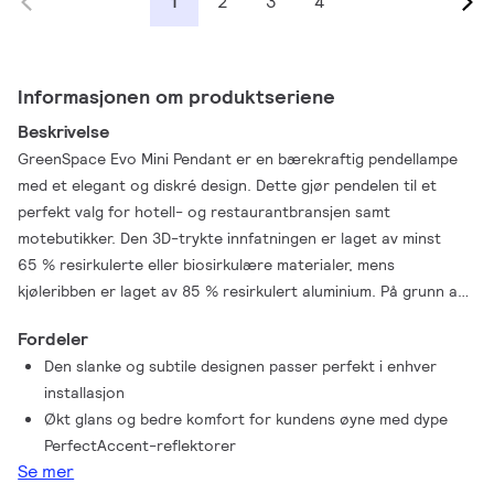
2
3
4
1
Informasjonen om produktseriene
Beskrivelse
GreenSpace Evo Mini Pendant er en bærekraftig pendellampe
med et elegant og diskré design. Dette gjør pendelen til et
perfekt valg for hotell- og restaurantbransjen samt
motebutikker. Den 3D-trykte innfatningen er laget av minst
65 % resirkulerte eller biosirkulære materialer, mens
kjøleribben er laget av 85 % resirkulert aluminium. På grunn av
sin sirkulære design er armaturen oppgraderbar, gjenbrukbar,
Fordeler
fullt servicebar og resirkulerbar. Kombinert med den høye
Den slanke og subtile designen passer perfekt i enhver
energieffektiviteten gjør dette GreenSpace Evo Mini-pendelen
installasjon
til et bærekraftig valg. Nye PerfectAccents dype reflektorer gir
Økt glans og bedre komfort for kundens øyne med dype
en lyseffekt med økt glans og forbedret komfort for kundens
PerfectAccent-reflektorer
øyne. Ytterligere tilpasning av farger og teksturer er mulig via
Se mer
Philips MyCreation