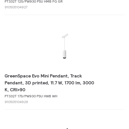
PT332T 12S/PW930 PSU HMB FG GR
910505104927
GreenSpace Evo Mini Pendant, Track
Pendant, 3D printed, 11.7 W, 1700 lm, 3000
K, CRI>90
PT332T 17S/PW930 PSU HWB WH
910505104928