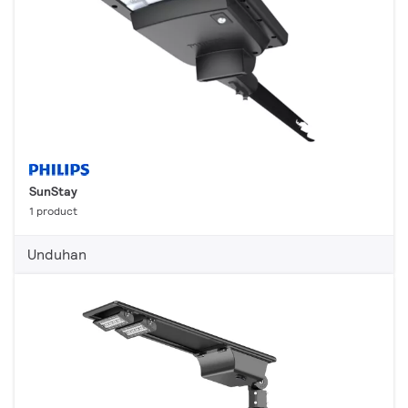
SunStay
1 product
Unduhan