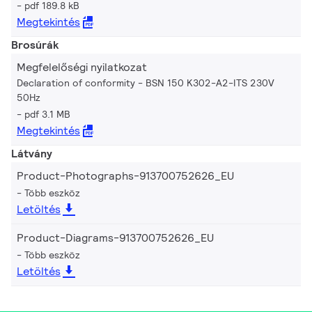
pdf 189.8 kB
Megtekintés
Brosúrák
Megfelelőségi nyilatkozat
Declaration of conformity - BSN 150 K302-A2-ITS 230V
50Hz
pdf 3.1 MB
Megtekintés
Látvány
Product-Photographs-913700752626_EU
Több eszköz
Letöltés
Product-Diagrams-913700752626_EU
Több eszköz
Letöltés