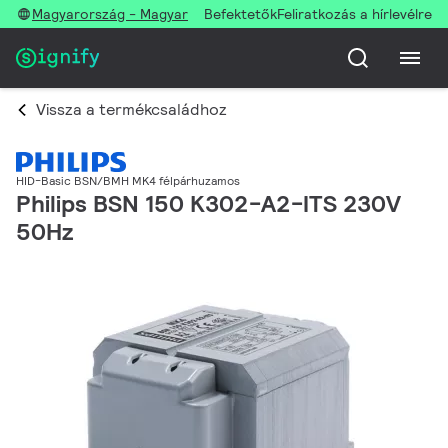
Magyarország - Magyar
Befektetők
Feliratkozás a hírlevélre
Vissza a termékcsaládhoz
HID-Basic BSN/BMH MK4 félpárhuzamos
Philips BSN 150 K302-A2-ITS 230V
50Hz