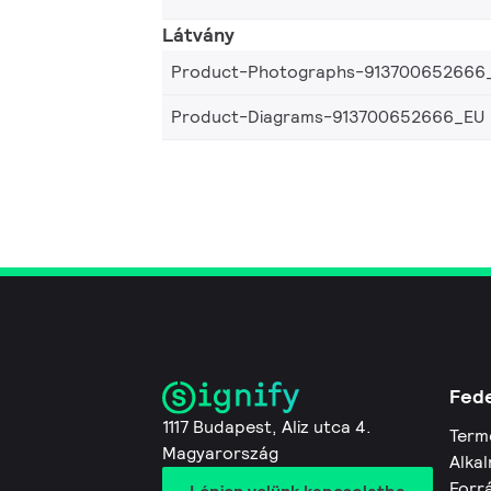
Látvány
Product-Photographs-913700652666
Product-Diagrams-913700652666_EU
Fede
1117 Budapest, Aliz utca 4.
Term
Magyarország
Alkal
Forr