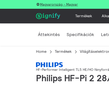
Magyarország - Magyar
Termékek
Alka
Áttekintés
Specifikációk
Let
Home
Termékek
Világításelektro
HF-Performer Intelligent TL5 HE/HO fényfor
Philips HF-Pi 2 2