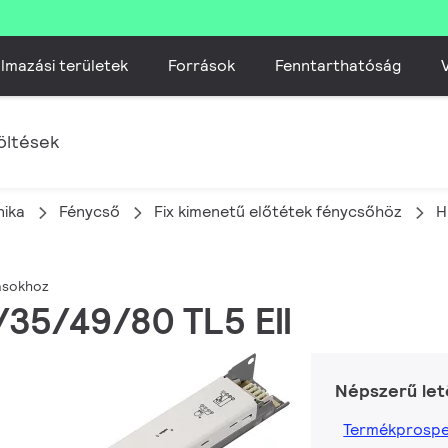
lmazási területek
Források
Fenntarthatóság
V
öltések
nika
Fénycső
Fix kimenetű előtétek fénycsőhöz
H
rásokhoz
8/35/49/80 TL5 EII
Népszerű let
Termékprospe