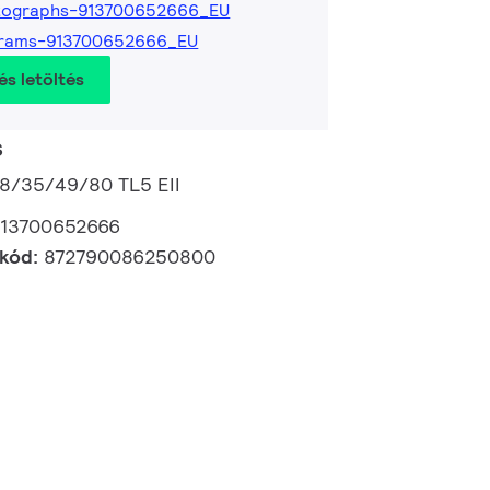
tographs-913700652666_EU
grams-913700652666_EU
és letöltés
s
 28/35/49/80 TL5 EII
913700652666
 kód:
872790086250800