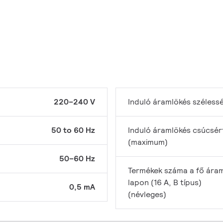
220–240 V
Induló áramlökés széless
50 to 60 Hz
Induló áramlökés csúcsér
(maximum)
50–60 Hz
Termékek száma a fő áram
lapon (16 A, B típus)
0,5 mA
(névleges)