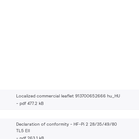
Localized commercial leaflet 913700652666 hu_HU
pdf 477.2 kB
Declaration of conformity - HF-Pi 2 28/35/49/80
TL5 EII
pdf 263.1 kB