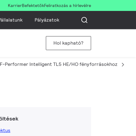
Karrier
Befektetők
Feliratkozás a hírlevélre
állalatunk
Pályázatok
Hol kapható?
F-Performer Intelligent TL5 HE/HO fényforrásokhoz
HF-
öltések
ktus