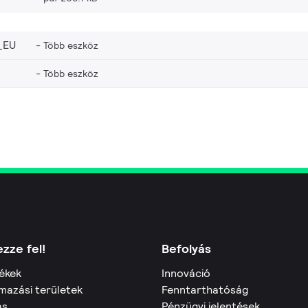
_EU
Több eszköz
Több eszköz
zze fel!
Befolyás
ékek
Innováció
mazási területek
Fenntarthatóság
ás
Pénzügyi jelentések