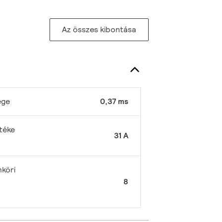
Az összes kibontása
ége
0,37 ms
téke
31 A
köri
8