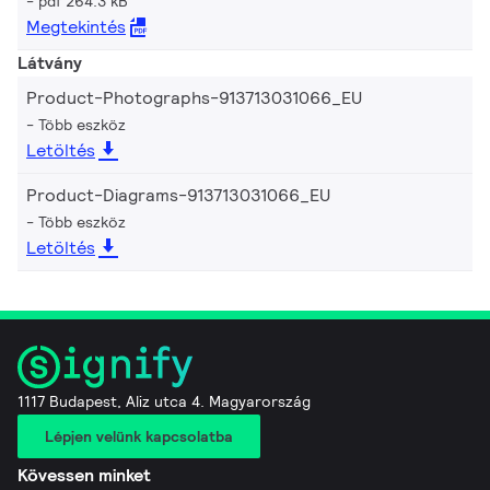
pdf 264.3 kB
Megtekintés
Látvány
Product-Photographs-913713031066_EU
Több eszköz
Letöltés
Product-Diagrams-913713031066_EU
Több eszköz
Letöltés
1117 Budapest, Aliz utca 4. Magyarország
Lépjen velünk kapcsolatba
Kövessen minket