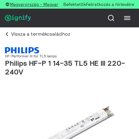
Magyarország - Magyar
Befektetők
Feliratkozás a hírlevélre
Vissza a termékcsaládhoz
HF-Performer III for TL5 lamps
Philips HF-P 1 14-35 TL5 HE III 220-
240V