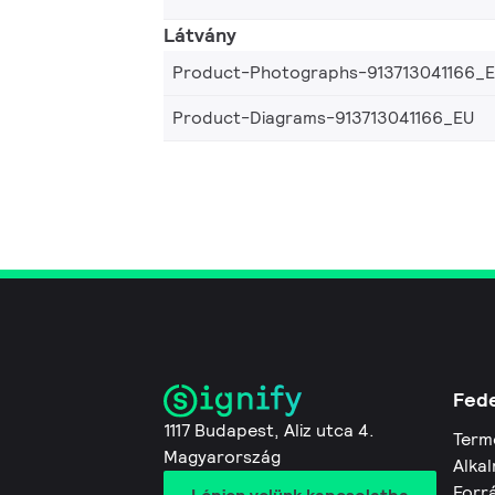
Látvány
Product-Photographs-913713041166_
Product-Diagrams-913713041166_EU
Fede
1117 Budapest, Aliz utca 4.
Term
Magyarország
Alkal
Forr