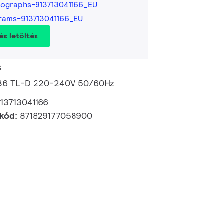
ographs-913713041166_EU
rams-913713041166_EU
és letöltés
s
 236 TL-D 220-240V 50/60Hz
13713041166
 kód:
871829177058900