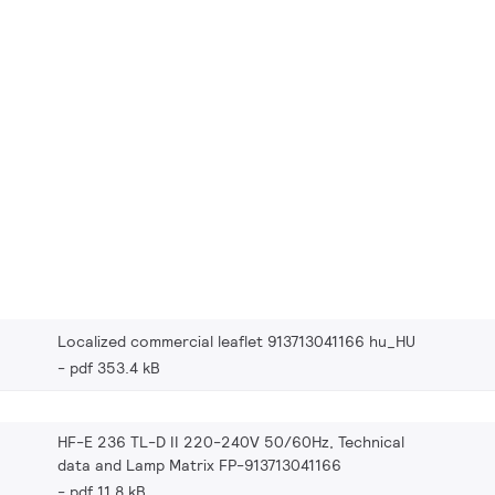
Localized commercial leaflet 913713041166 hu_HU
pdf 353.4 kB
HF-E 236 TL-D II 220-240V 50/60Hz, Technical
data and Lamp Matrix FP-913713041166
pdf 11.8 kB