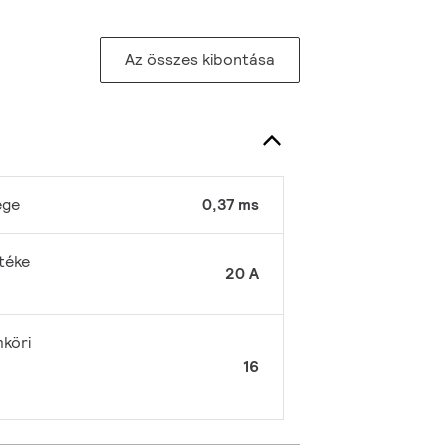
Az összes kibontása
ége
0,37 ms
téke
20 A
köri
16