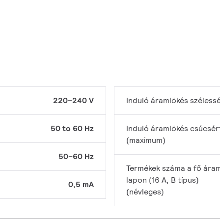
220–240 V
Induló áramlökés széless
50 to 60 Hz
Induló áramlökés csúcsér
(maximum)
50–60 Hz
Termékek száma a fő áram
lapon (16 A, B típus)
0,5 mA
(névleges)