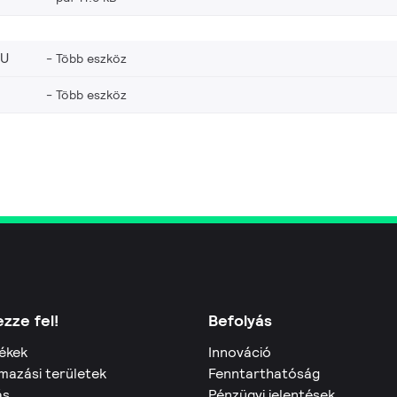
EU
Több eszköz
Több eszköz
zze fel!
Befolyás
ékek
Innováció
mazási területek
Fenntarthatóság
ás
Pénzügyi jelentések