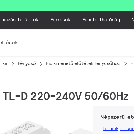
lmazási területek
Források
Fenntarthatóság
V
öltések
nika
Fénycső
Fix kimenetű előtétek fénycsőhöz
H
236 TL-D 220-240V 50/60Hz
Népszerű let
Termékprospe