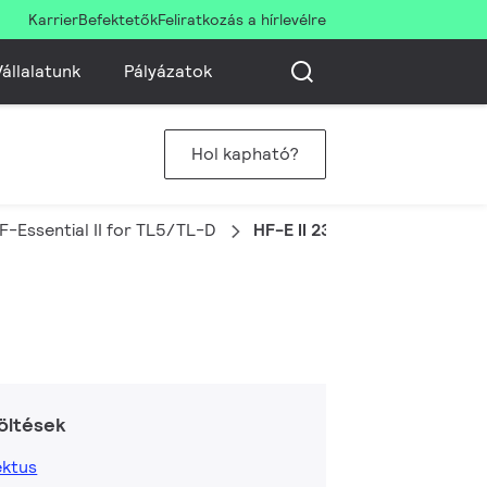
Karrier
Befektetők
Feliratkozás a hírlevélre
állalatunk
Pályázatok
Hol kapható?
F-Essential II for TL5/TL-D
HF-E II 236 TL-D 220-240V
öltések
ktus