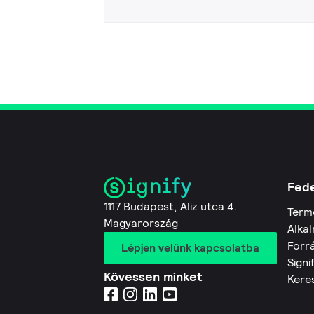
Fede
1117 Budapest, Aliz utca 4.
Term
Magyarország
Alkal
Forr
Lépjen velünk kapcsolatba
Signi
Kövessen minket
Kere