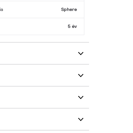
ia
Sphere
5 év