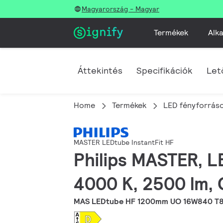
Magyarország - Magyar
Termékek
Alka
Áttekintés
Specifikációk
Let
Home
Termékek
LED fényforráso
MASTER LEDtube InstantFit HF
Philips MASTER, L
4000 K, 2500 lm, 
MAS LEDtube HF 1200mm UO 16W840 T