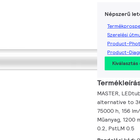
Népszerű let
Termékprospe
Szerelési útm
Product-Pho
Product-Dia
Kiválasztás 
Termékleírá
MASTER, LEDtube
alternative to 
75000 h, 156 lm
Műanyag, 1200 m
0.2, PstLM 0.5