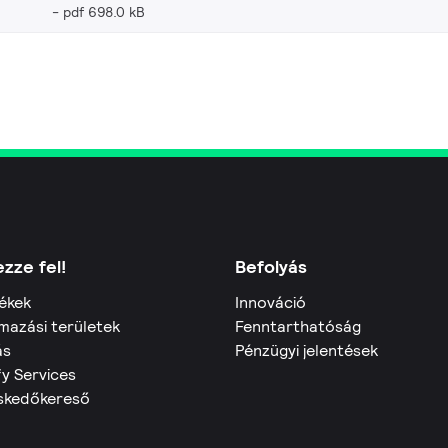
pdf 698.0 kB
zze fel!
Befolyás
ékek
Innováció
mazási területek
Fenntarthatóság
ás
Pénzügyi jelentések
fy Services
skedőkereső