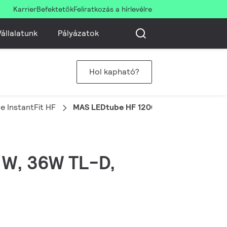
Karrier
Befektetők
Feliratkozás a hírlevélre
állalatunk
Pályázatok
Hol kapható?
 InstantFit HF
MAS LEDtube HF 1200mm UO 16W840 T8
6 W, 36W TL-D,