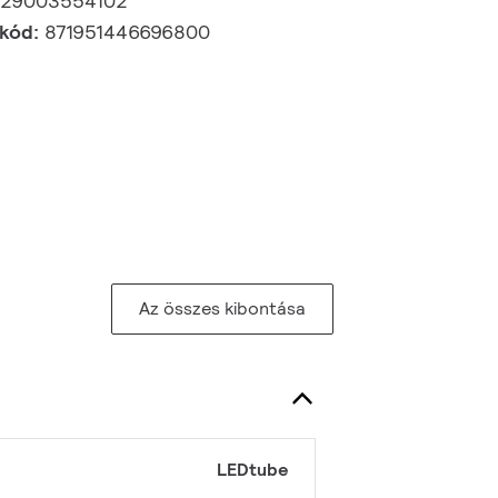
929003554102
 kód:
871951446696800
Az összes kibontása
LEDtube