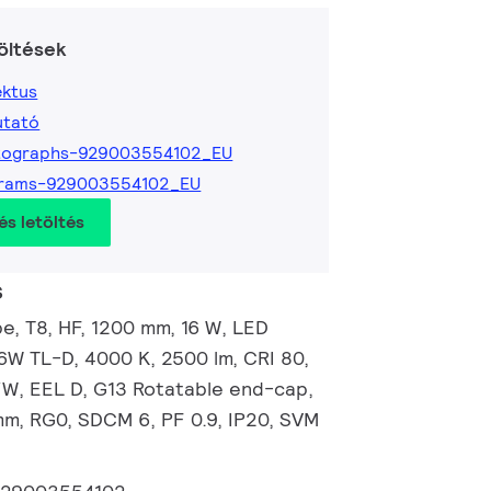
öltések
ktus
utató
tographs-929003554102_EU
grams-929003554102_EU
és letöltés
s
, T8, HF, 1200 mm, 16 W, LED
36W TL-D, 4000 K, 2500 lm, CRI 80,
/W, EEL D, G13 Rotatable end-cap,
m, RG0, SDCM 6, PF 0.9, IP20, SVM