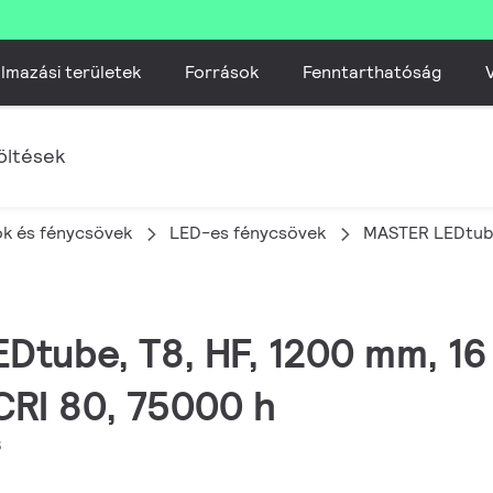
lmazási területek
Források
Fenntarthatóság
V
öltések
k és fénycsövek
LED-es fénycsövek
MASTER LEDtube
EDtube, T8, HF, 1200 mm, 1
CRI 80, 75000 h
8