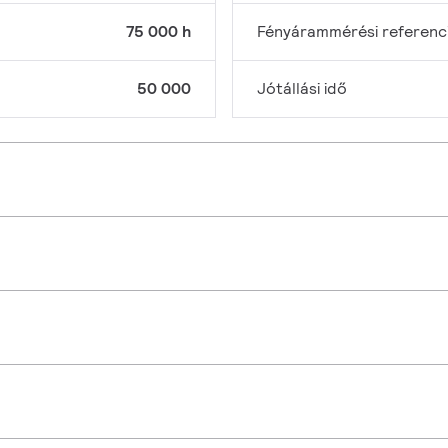
75 000 h
Fényárammérési referenc
50 000
Jótállási idő