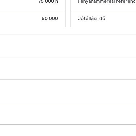
75 000 h
Fényárammérési referenc
50 000
Jótállási idő