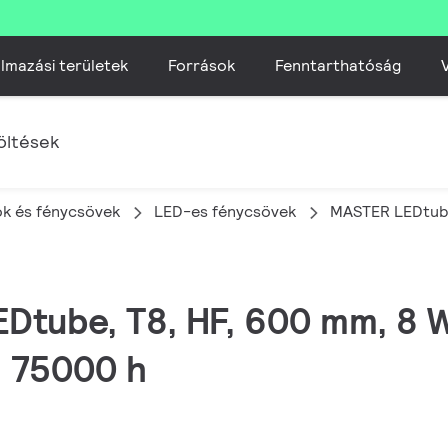
lmazási területek
Források
Fenntarthatóság
V
öltések
k és fénycsövek
LED-es fénycsövek
MASTER LEDtube
EDtube, T8, HF, 600 mm, 8 
, 75000 h