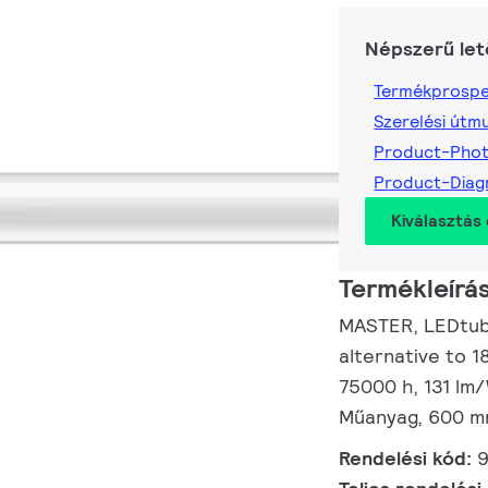
Népszerű let
Termékprospe
Szerelési útm
Product-Pho
Product-Dia
Kiválasztás 
Termékleírá
MASTER, LEDtube
alternative to 1
75000 h, 131 lm
Műanyag, 600 mm
Rendelési kód: