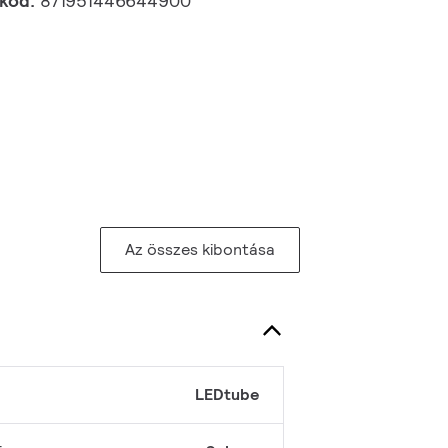
 kód:
871951446644900
Az összes kibontása
LEDtube