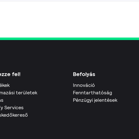
zze fel!
Befolyás
ékek
Innováció
mazási területek
Fenntarthatóság
ás
Pénzügyi jelentések
fy Services
skedőkereső