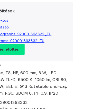
öltések
ktus
utató
tographs-929001393332_EU
grams-929001393332_EU
és letöltés
s
, T8, HF, 600 mm, 8 W, LED
8W TL-D, 6500 K, 1050 lm, CRI 80,
/W, EEL E, G13 Rotatable end-cap,
, RG0, SDCM 6, PF 0.9, IP20
929001393332