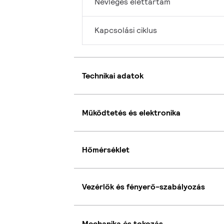
Névleges élettartam
Kapcsolási ciklus
Technikai adatok
Működtetés és elektronika
Hőmérséklet
Vezérlők és fényerő-szabályozás
Mechanika és tokozás