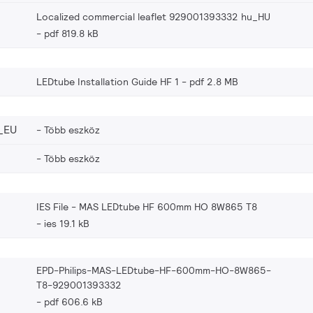
Localized commercial leaflet 929001393332 hu_HU
pdf 819.8 kB
LEDtube Installation Guide HF 1
pdf 2.8 MB
_EU
Több eszköz
Több eszköz
IES File - MAS LEDtube HF 600mm HO 8W865 T8
ies 19.1 kB
EPD-Philips-MAS-LEDtube-HF-600mm-HO-8W865-
T8-929001393332
pdf 606.6 kB