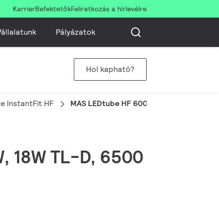
Karrier
Befektetők
Feliratkozás a hírlevélre
állalatunk
Pályázatok
Hol kapható?
 InstantFit HF
MAS LEDtube HF 600mm HO 8W865 T8
W, 18W TL-D, 6500