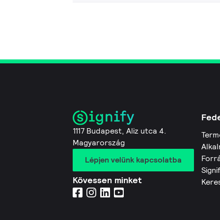
Fede
1117 Budapest, Aliz utca 4.
Term
Magyarország
Alkal
Forr
Lépjen velünk kapcsolatba
Signi
Kövessen minket
Kere