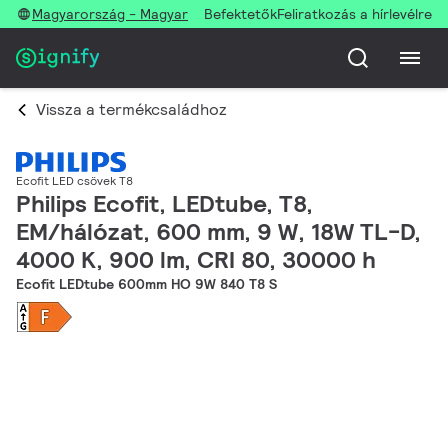
Magyarország - Magyar
Befektetők
Feliratkozás a hírlevélre
Vissza a termékcsaládhoz
Ecofit LED csövek T8
Philips Ecofit, LEDtube, T8,
EM/hálózat, 600 mm, 9 W, 18W TL-D,
4000 K, 900 lm, CRI 80, 30000 h
Ecofit LEDtube 600mm HO 9W 840 T8 S