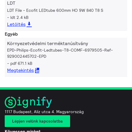
LDT
LDT File - Ecofit LEDtube 600mm HO 9W 840 T8 S
ldt 2.4 kB
Letöltés
Egyéb
Környezetvédelmi terméktanúsítvány
EPD-Philips-Ecofit-Ledtubes-T8-COMF-6979505-Ref-
929002445702-EPD
pdf 671.1 kB
Megtekintés
1117 Budapest, Aliz utca 4. Magyarország
Lépjen velünk kapcsolatba
Kövessen minket