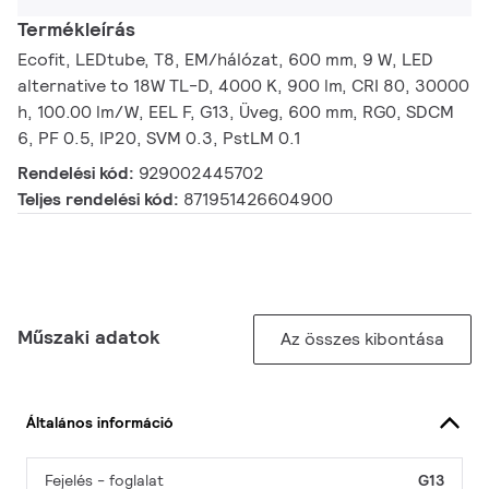
Termékleírás
Ecofit, LEDtube, T8, EM/hálózat, 600 mm, 9 W, LED
alternative to 18W TL-D, 4000 K, 900 lm, CRI 80, 30000
h, 100.00 lm/W, EEL F, G13, Üveg, 600 mm, RG0, SDCM
6, PF 0.5, IP20, SVM 0.3, PstLM 0.1
Rendelési kód:
929002445702
Teljes rendelési kód:
871951426604900
Műszaki adatok
Az összes kibontása
Általános információ
Fejelés - foglalat
G13