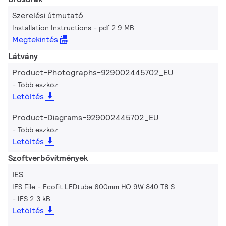
Szerelési útmutató
Installation Instructions
pdf 2.9 MB
Megtekintés
Látvány
Product-Photographs-929002445702_EU
Több eszköz
Letöltés
Product-Diagrams-929002445702_EU
Több eszköz
Letöltés
Szoftverbővítmények
IES
IES File - Ecofit LEDtube 600mm HO 9W 840 T8 S
IES 2.3 kB
Letöltés