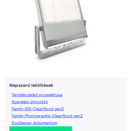
Népszerű letöltések
Termékcsalád prospektusa
Szerelési útmutató
Family-IES-Clearflood gen2
Family-Photographs-Clearflood gen2
EcoDesign dokumentum