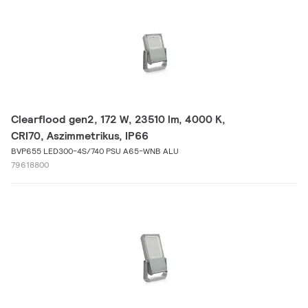
Clearflood gen2, 172 W, 23510 lm, 4000 K,
CRI70, Aszimmetrikus, IP66
BVP655 LED300-4S/740 PSU A65-WNB ALU
79618800