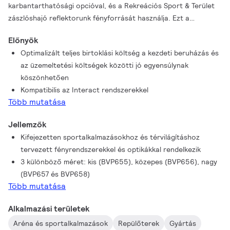
karbantarthatósági opcióval, és a Rekreációs Sport & Terület
zászlóshajó reflektorunk fényforrását használja. Ezt a
fényrendszert sportlétesítmények, valamint nagy területek,
Előnyök
például logisztikai csomópontok, kültéri parkolók és
Optimalizált teljes birtoklási költség a kezdeti beruházás és
raktározási területek megvilágítására optimalizáltuk. Az
az üzemeltetési költségek közötti jó egyensúlynak
innovatív kialakítási megközelítés lehetővé teszi a különböző
köszönhetően
csatlakoztatási opciók elérhetőségét, mint például a
Kompatibilis az Interact rendszerekkel
fényárvilágításba teljesen integrált SR aljzat és a tartóelemen
Több mutatása
lévő több érzékelő meglétét. A termékcsalád kompatibilis az
Interact rendszerekkel.
Jellemzők
Kifejezetten sportalkalmazásokhoz és térvilágításhoz
tervezett fényrendszerekkel és optikákkal rendelkezik
3 különböző méret: kis (BVP655), közepes (BVP656), nagy
(BVP657 és BVP658)
Több mutatása
Alkalmazási területek
Aréna és sportalkalmazások
Repülőterek
Gyártás