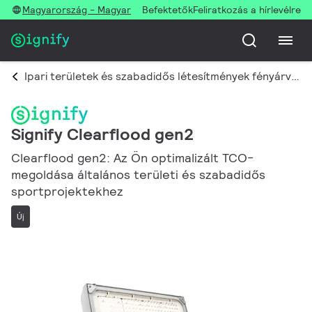
Magyarország - Magyar
Befektetők
Feliratkozás a hírlevélre
Ipari területek és szabadidős létesítmények fényárvilágítása
Signify Clearflood gen2
Clearflood gen2: Az Ön optimalizált TCO-
megoldása általános területi és szabadidős
sportprojektekhez
Új