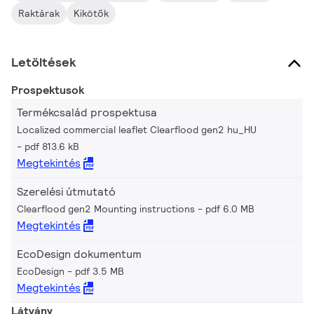
Raktárak
Kikötők
Letöltések
Prospektusok
Termékcsalád prospektusa
Localized commercial leaflet Clearflood gen2 hu_HU
pdf 813.6 kB
Megtekintés
Szerelési útmutató
Clearflood gen2 Mounting instructions
pdf 6.0 MB
Megtekintés
EcoDesign dokumentum
EcoDesign
pdf 3.5 MB
Megtekintés
Látvány