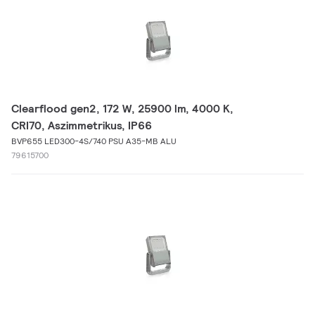
Clearflood gen2, 172 W, 25900 lm, 4000 K,
CRI70, Aszimmetrikus, IP66
BVP655 LED300-4S/740 PSU A35-MB ALU
79615700