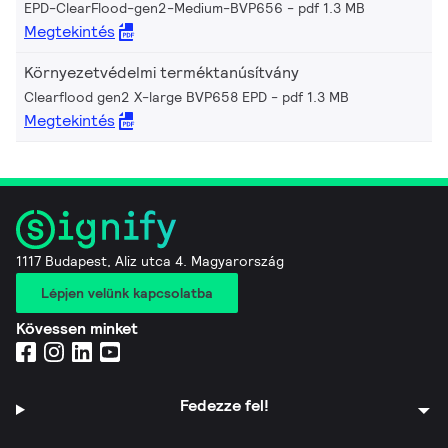
EPD-ClearFlood-gen2-Medium-BVP656
pdf 1.3 MB
Megtekintés
Környezetvédelmi terméktanúsítvány
Clearflood gen2 X-large BVP658 EPD
pdf 1.3 MB
Megtekintés
1117 Budapest, Aliz utca 4. Magyarország
Lépjen velünk kapcsolatba
Kövessen minket
Fedezze fel!