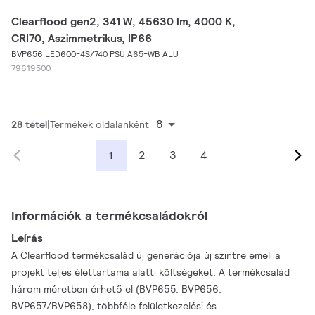
Clearflood gen2, 341 W, 45630 lm, 4000 K,
CRI70, Aszimmetrikus, IP66
BVP656 LED600-4S/740 PSU A65-WB ALU
79619500
8
28 tétel
Termékek oldalanként
2
3
4
1
Információk a termékcsaládokról
Leírás
A Clearflood termékcsalád új generációja új szintre emeli a
projekt teljes élettartama alatti költségeket. A termékcsalád
három méretben érhető el (BVP655, BVP656,
BVP657/BVP658), többféle felületkezelési és