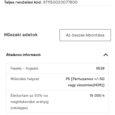
Teljes rendelési kód:
871150020077800
Műszaki adatok
Az összes kibontása
Általános információ
Fejelés - foglalat
X528
Működési helyzet
P5 [Párhuzamos +/-5D
vagy vízszintes(HOR)]
Élettartam az 50%-os
15 000 h
meghibásodási arányig
(névleges)