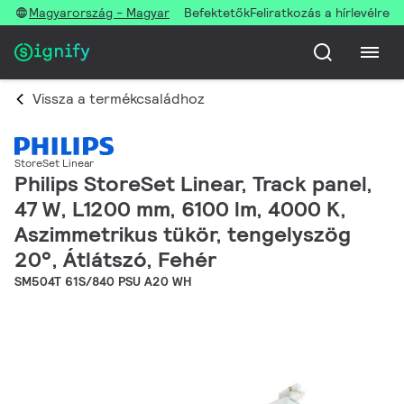
Magyarország - Magyar
Befektetők
Feliratkozás a hírlevélre
Vissza a termékcsaládhoz
StoreSet Linear
Philips StoreSet Linear, Track panel,
47 W, L1200 mm, 6100 lm, 4000 K,
Aszimmetrikus tükör, tengelyszög
20°, Átlátszó, Fehér
SM504T 61S/840 PSU A20 WH