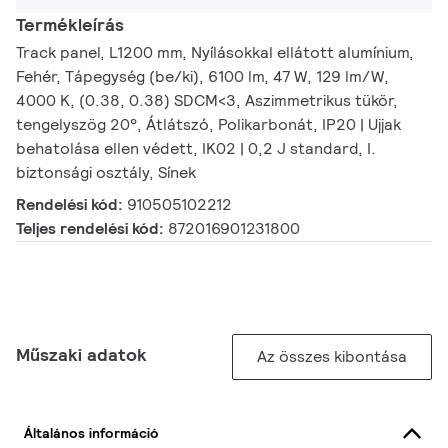
Termékleírás
Track panel, L1200 mm, Nyílásokkal ellátott alumínium,
Fehér, Tápegység (be/ki), 6100 lm, 47 W, 129 lm/W,
4000 K, (0.38, 0.38) SDCM<3, Aszimmetrikus tükör,
tengelyszög 20°, Átlátszó, Polikarbonát, IP20 | Ujjak
behatolása ellen védett, IK02 | 0,2 J standard, I.
biztonsági osztály, Sínek
Rendelési kód:
910505102212
Teljes rendelési kód:
872016901231800
Műszaki adatok
Az összes kibontása
Általános információ