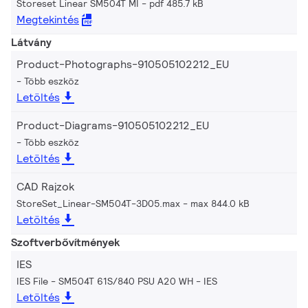
Storeset Linear SM504T MI
pdf 485.7 kB
Megtekintés
Látvány
Product-Photographs-910505102212_EU
Több eszköz
Letöltés
Product-Diagrams-910505102212_EU
Több eszköz
Letöltés
CAD Rajzok
StoreSet_Linear-SM504T-3D05.max
max 844.0 kB
Letöltés
Szoftverbővítmények
IES
IES File - SM504T 61S/840 PSU A20 WH
IES
Letöltés