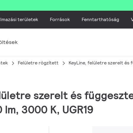
lmazási területek
Források
Fenntarthatóság
V
öltések
stek
Felületre rögzített
KeyLine, felületre szerelt és
elületre szerelt és függeszt
 lm, 3000 K, UGR19