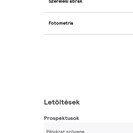
Szerelési ábrák
Fotometria
Letöltések
Prospektusok
Pályázat szövege