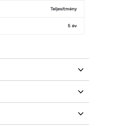
Teljesítmény
5 év