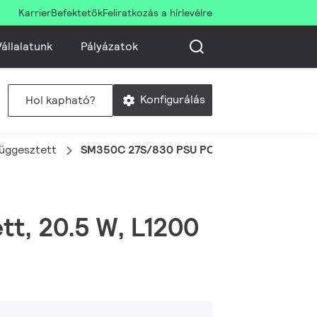
Karrier
Befektetők
Feliratkozás a hírlevélre
állalatunk
Pályázatok
Konfigurálás
Hol kapható?
 függesztett
SM350C 27S/830 PSU PCS L1200 WH
ett, 20.5 W, L1200