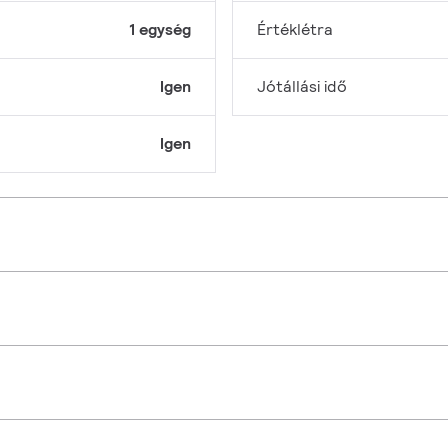
1 egység
Értéklétra
Igen
Jótállási idő
Igen