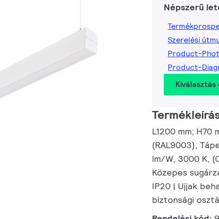
Népszerű let
Termékprospe
Szerelési útm
Product-Pho
Product-Dia
Kiválasztás 
Termékleírá
L1200 mm; H70 m
(RAL9003), Tápe
lm/W, 3000 K, (
Közepes sugárzás
IP20 | Ujjak beha
biztonsági osztá
Rendelési kód: