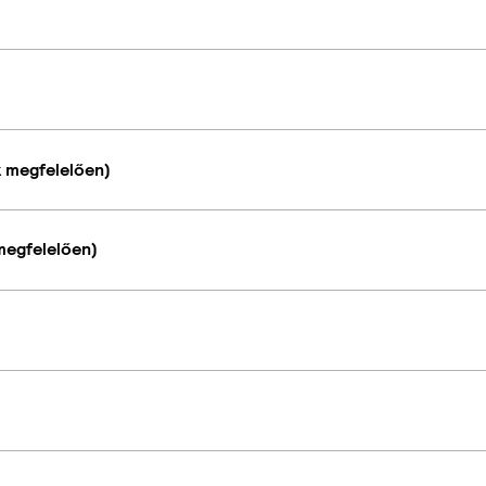
k megfelelően)
megfelelően)