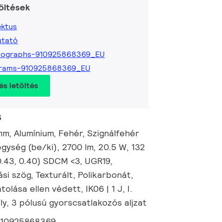
öltések
ktus
utató
tographs-910925868369_EU
grams-910925868369_EU
és letöltés
s
m, Alumínium, Fehér, Szignálfehér
gység (be/ki), 2700 lm, 20.5 W, 132
0.43, 0.40) SDCM <3, UGR19,
i szög, Texturált, Polikarbonát,
tolása ellen védett, IK06 | 1 J, I.
ly, 3 pólusú gyorscsatlakozós aljzat
910925868369