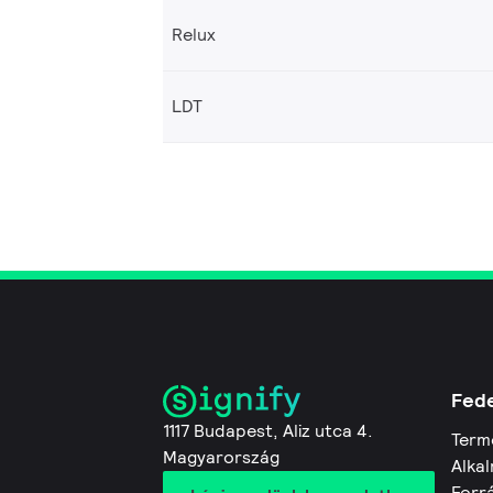
Relux
LDT
Fede
1117 Budapest, Aliz utca 4.
Term
Magyarország
Alkal
Forr