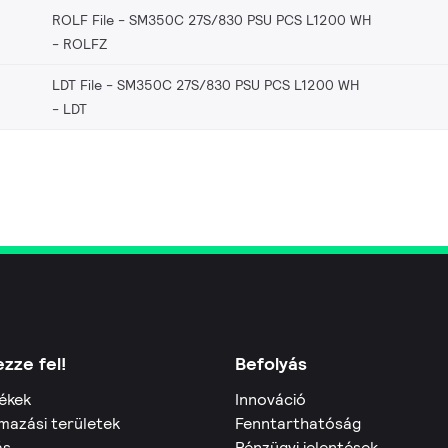
ROLF File - SM350C 27S/830 PSU PCS L1200 WH
ROLFZ
LDT File - SM350C 27S/830 PSU PCS L1200 WH
LDT
zze fel!
Befolyás
ékek
Innováció
mazási területek
Fenntarthatóság
ás
Pénzügyi jelentések