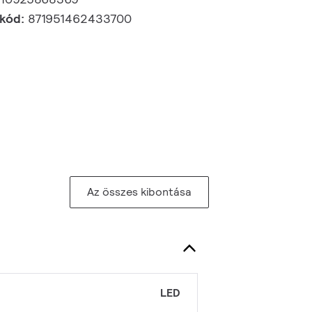
 kód:
871951462433700
Az összes kibontása
LED