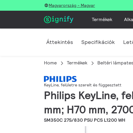
Magyarország - Magyar
Termékek
Alka
Áttekintés
Specifikációk
Let
Home
Termékek
Beltéri lámpate
KeyLine, felületre szerelt és függesztett
Philips KeyLine, f
mm; H70 mm, 2700
SM350C 27S/830 PSU PCS L1200 WH