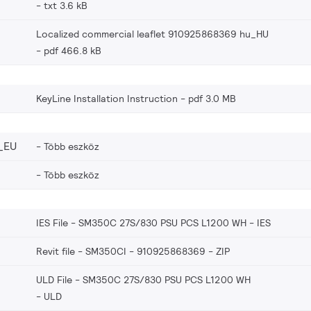
txt 3.6 kB
Localized commercial leaflet 910925868369 hu_HU
pdf 466.8 kB
KeyLine Installation Instruction
pdf 3.0 MB
_EU
Több eszköz
Több eszköz
IES File - SM350C 27S/830 PSU PCS L1200 WH
IES
Revit file - SM350CI - 910925868369
ZIP
ULD File - SM350C 27S/830 PSU PCS L1200 WH
ULD