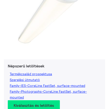
Népszerű letöltések
Termékcsalád prospektusa
Szerelési útmutató
Family-IES-CoreLine FastSet, surface-mounted
Family-Photographs-CoreLine FastSet, surface-
mounted
Kiválasztás és letöltés