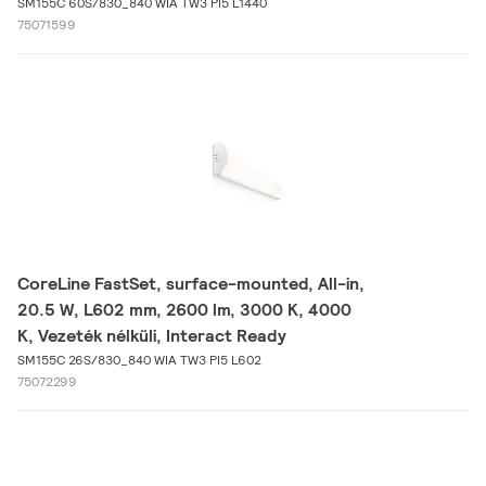
SM155C 60S/830_840 WIA TW3 PI5 L1440
75071599
CoreLine FastSet, surface-mounted, All-in,
20.5 W, L602 mm, 2600 lm, 3000 K, 4000
K, Vezeték nélküli, Interact Ready
SM155C 26S/830_840 WIA TW3 PI5 L602
75072299