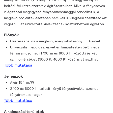
beltéri, felületre szerelt világítótestekhez. Mivel a fénycsöves
világítással megegyező fényáramcsomaggal rendelkezik, a
meglévő projektek esetében nem kell új világítási számításokat
végezni – az univerzális kialakításnak köszönhetően egyazon
lámpatesten belül váltogathat a korrelált színhőmérsékletek
Előnyök
(Correlated Color Temperature – CCT) és a
Csereszabatos a meglévő, energiahatékony LED-ekkel
fényáramcsomagok között, mindezt az igényeinek megfelelően.
Univerzális megoldás: egyetlen lámpatesten belül négy
Ezeknek a felületre szerelhető LED lámpáknak a telepítése
fényáramcsomag (1700 lm és 6000 lm között) és két
gyors és rugalmas, választható egyszerű átvezetés, vagy
színhőmérséklet (3000 K, 4000 K) közül is választhat
kábelcsatlakozás a lámpatest oldalán vagy hátulján keresztül.
Több mutatása
Ez azt jelenti, hogy a CoreLine FastSet beltéri, felületre
szerelhető lámpatestek könnyen felszerelhetők önálló
Jellemzők
egységként, közvetlenül a felületre szerelve vagy konzolokkal.
Akár 154 lm/W
Egyenes végsapkák és egymáshoz illesztett szerelés révén
2400 és 6000 lm teljesítményű fénycsövekkel azonos
összefüggő fényvonal hozható létre. Könnyen
fényáramcsomagok
összekapcsolhatók más CoreLine Fastset lámpatestekkel, így
Több mutatása
harmonikus fényvonalak hozhatók létre. Szükség esetén
további tartozékok is rendelkezésre állnak a CoreLine
Alkalmazási területek