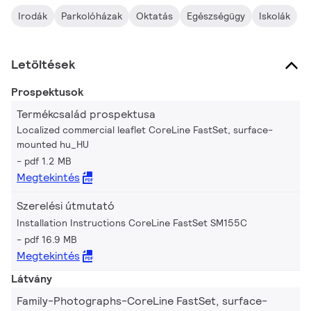
lámpatestek függesztett felszereléséhez. Amint az a Philipstől
Irodák
Parkolóházak
Oktatás
Egészségügy
Iskolák
elvárható, minden egyes CoreLine FastSet lámpatest esetében
figyelembe vettük a biztonságot is. Amellett, hogy a véletlen
behatásokkal szemben IP44 és IK06 osztályú védelemmel
Letöltések
rendelkezik, a lámpatest burkolatának rögzítő biztonsági
csavarjai megakadályozzák, hogy a lámpatest leessen. Az
Prospektusok
intelligens világítási rendszerekhez Interact Ready változatok is
Termékcsalád prospektusa
rendelkezésre állnak. Így a CoreLine FastSet felületre szerelt
Localized commercial leaflet CoreLine FastSet, surface-
LED lámpákkal tökéletes megoldást nyújthat a nagy forgalmú
mounted hu_HU
területekre, mint például a folyosók és lépcsőházak
pdf 1.2 MB
megvilágítása.
Megtekintés
Szerelési útmutató
Installation Instructions CoreLine FastSet SM155C
pdf 16.9 MB
Megtekintés
Látvány
Family-Photographs-CoreLine FastSet, surface-