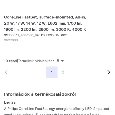
CoreLine FastSet, surface-mounted, All-in,
20 W, 17 W, 14 W, 12 W, L602 mm, 1700 lm,
1900 lm, 2200 lm, 2600 lm, 3000 K, 4000 K
SM155C 17_26S/830_840 PSU TW3 PI5 L602
51015999
8
10 tétel
Termékek oldalanként
2
1
Információk a termékcsaládokról
Leírás
A Philips CoreLine FastSet egy energiahatékony LED lámpatest,
amely közvetlen (1:1) helyettesítést nyújt a hagyományos