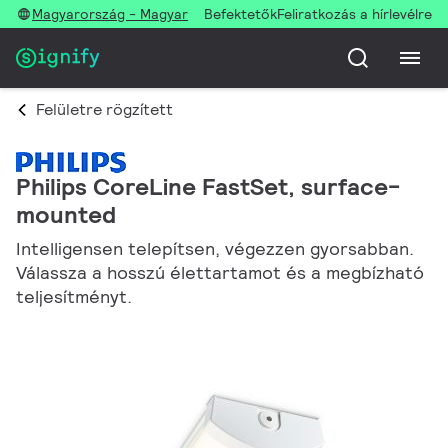
Magyarország - Magyar
Befektetők
Feliratkozás a hírlevélre
Felületre rögzített
Philips CoreLine FastSet, surface-
mounted
Intelligensen telepítsen, végezzen gyorsabban.
Válassza a hosszú élettartamot és a megbízható
teljesítményt.