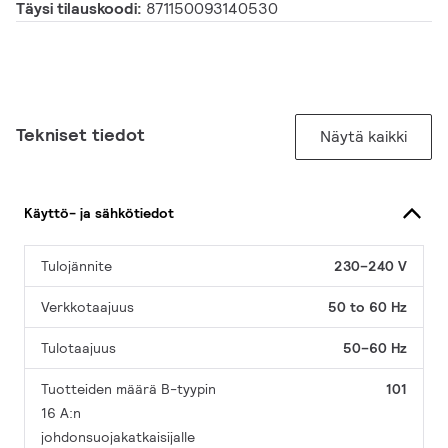
Täysi tilauskoodi:
871150093140530
Tekniset tiedot
Näytä kaikki
Käyttö- ja sähkötiedot
Tulojännite
230–240 V
Verkkotaajuus
50 to 60 Hz
Tulotaajuus
50–60 Hz
Tuotteiden määrä B-tyypin
101
16 A:n
johdonsuojakatkaisijalle