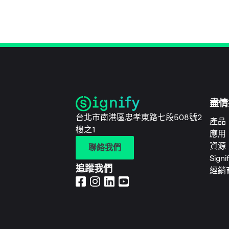
盡情
台北市南港區忠孝東路七段508號2
產品
樓之1
應用
資源
聯絡我們
Sign
追蹤我們
經銷