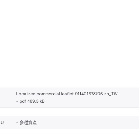
Localized commercial leaflet 911401678706 zh_TW
pdf 489.3 kB
EU
多種資產