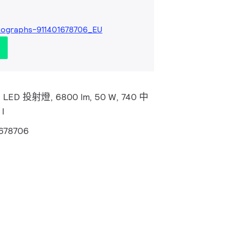
ographs-911401678706_EU
G4 LED 投射燈, 6800 lm, 50 W, 740 中
I
1678706