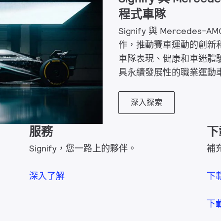
程式車隊
Signify 與 Mercede
作，推動賽車運動的創新和永
車隊表現、健康和車迷體驗
具永續發展性的職業運動
深入探索
服務
下
Signify，您一路上的夥伴。
補
深入了解
下
下