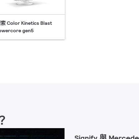
索 Color Kinetics Blast
owercore gen5
？
Signify 與 Merc