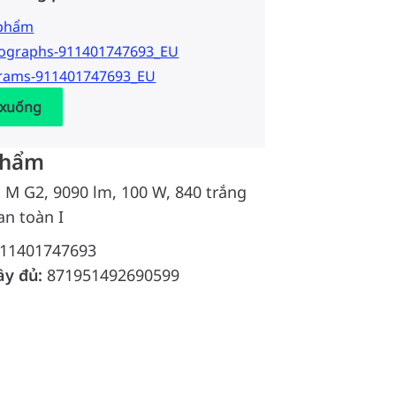
 phẩm
tographs-911401747693_EU
grams-911401747693_EU
 xuống
phẩm
d M G2, 9090 lm, 100 W, 840 trắng
an toàn I
11401747693
ầy đủ:
871951492690599