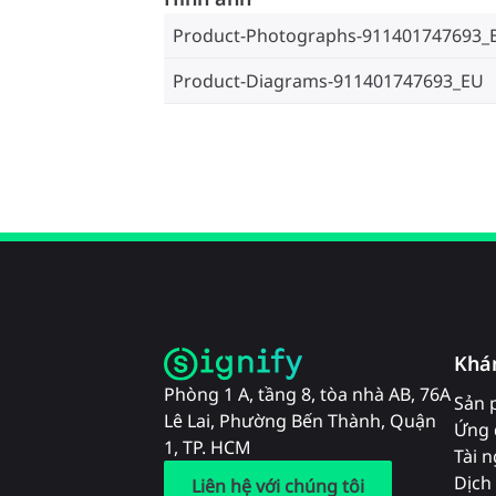
Product-Photographs-911401747693_
Product-Diagrams-911401747693_EU
Khá
Phòng 1 A, tầng 8, tòa nhà AB, 76A
Sản 
Lê Lai, Phường Bến Thành, Quận
Ứng 
1, TP. HCM
Tài 
Dịch 
Liên hệ với chúng tôi