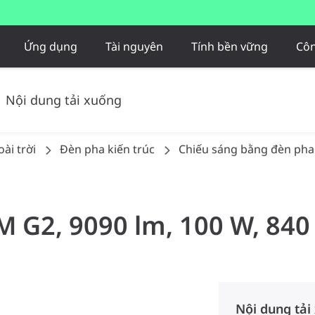
Ứng dụng
Tài nguyên
Tính bền vững
Côn
Nội dung tải xuống
ài trời
Đèn pha kiến trúc
Chiếu sáng bằng đèn pha
M G2, 9090 lm, 100 W, 840
Nội dung tải