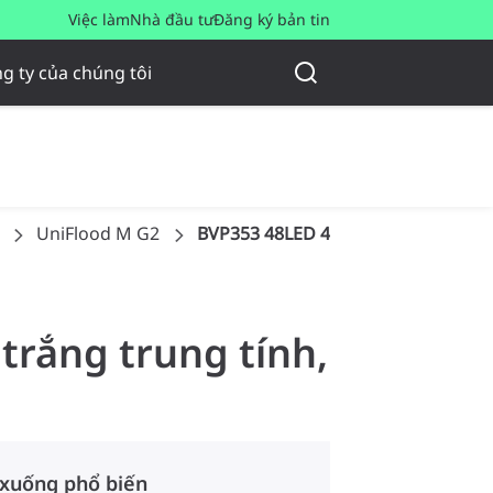
Việc làm
Nhà đầu tư
Đăng ký bản tin
g ty của chúng tôi
UniFlood M G2
BVP353 48LED 40K 220V L40 15
 trắng trung tính,
 xuống phổ biến