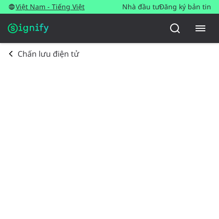
Việt Nam - Tiếng Việt
Nhà đầu tư
Đăng ký bản tin
Chấn lưu điện tử​