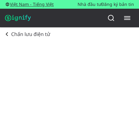
Việt Nam - Tiếng Việt
Nhà đầu tư
Đăng ký bản tin
Chấn lưu điện tử​