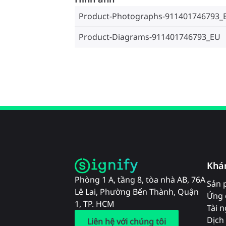
Product-Photographs-911401746793_
Product-Diagrams-911401746793_EU
Khá
Phòng 1 A, tầng 8, tòa nhà AB, 76A
Sản 
Lê Lai, Phường Bến Thành, Quận
Ứng 
1, TP. HCM
Tài 
Dịch 
Liên hệ với chúng tôi