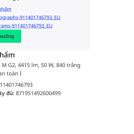
 phẩm
tographs-911401746793_EU
grams-911401746793_EU
 xuống
phẩm
d M G2, 4415 lm, 50 W, 840 trắng
an toàn I
11401746793
ầy đủ:
871951492600499