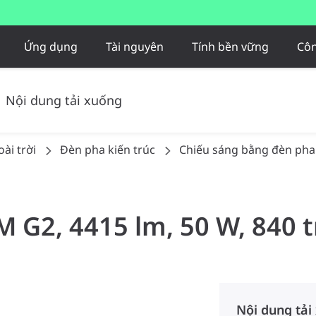
Ứng dụng
Tài nguyên
Tính bền vững
Côn
Nội dung tải xuống
ài trời
Đèn pha kiến trúc
Chiếu sáng bằng đèn pha
M G2, 4415 lm, 50 W, 840 t
Nội dung tải