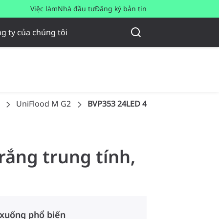
Việc làm
Nhà đầu tư
Đăng ký bản tin
g ty của chúng tôi
UniFlood M G2
BVP353 24LED 40K 220V L24 45
rắng trung tính,
 xuống phổ biến