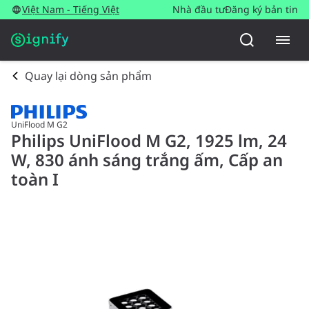
Việt Nam - Tiếng Việt
Nhà đầu tư
Đăng ký bản tin
Quay lại dòng sản phẩm
UniFlood M G2
Philips UniFlood M G2, 1925 lm, 24
W, 830 ánh sáng trắng ấm, Cấp an
toàn I