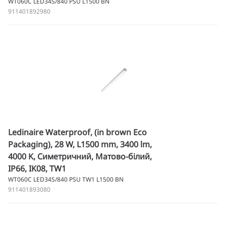
WT060C LED34S/840 PSU L1500 BN
911401892980
Ledinaire Waterproof, (in brown Eco
Packaging), 28 W, L1500 mm, 3400 lm,
4000 K, Симетричний, Матово-білий,
IP66, IK08, TW1
WT060C LED34S/840 PSU TW1 L1500 BN
911401893080