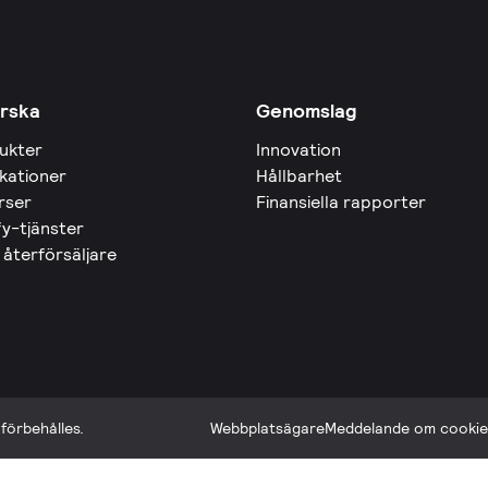
rska
Genomslag
ukter
Innovation
ikationer
Hållbarhet
rser
Finansiella rapporter
fy-tjänster
 återförsäljare
förbehålles.
Webbplatsägare
Meddelande om cookie