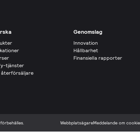
rska
Genomslag
ukter
Innovation
ikationer
Hållbarhet
rser
Finansiella rapporter
fy-tjänster
 återförsäljare
förbehålles.
Webbplatsägare
Meddelande om cookie