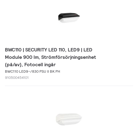
BWC110 | SECURITY LED 110, LED9 | LED
Module 900 lm, Strömförsörjningsenhet
(på/av), Fotocell ingår
BWC110 LED9-/830 PSU II BK PH
910500454101