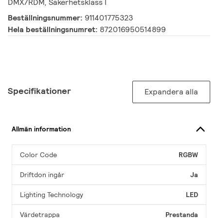
DMX/RDM, Säkerhetsklass I
Beställningsnummer:
911401775323
Hela beställningsnumret:
872016950514899
Specifikationer
Expandera alla
Allmän information
Color Code
RGBW
Driftdon ingår
Ja
Lighting Technology
LED
Värdetrappa
Prestanda