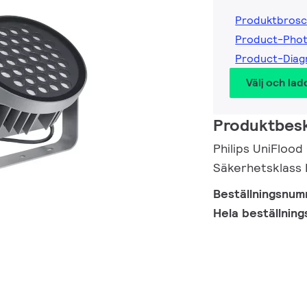
Produktbrosc
Product-Phot
Product-Diag
Välj och lad
Produktbesk
Philips UniFlood
Säkerhetsklass 
Beställningsnu
Hela beställnin