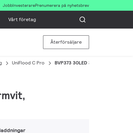
Jobb
Investerare
Prenumerera på nyhetsbrev
Vårt företag
Återförsäljare
g
UniFlood C Pro
BVP373 30LED 30K 220V 15 80W H
rmvit,
laddningar