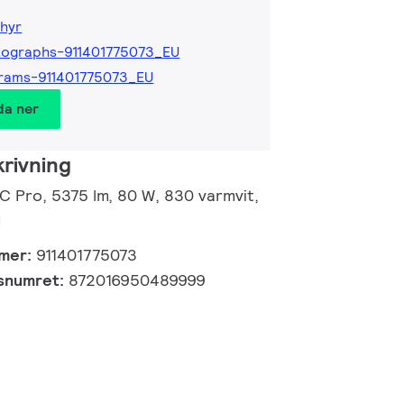
hyr
ographs-911401775073_EU
rams-911401775073_EU
da ner
rivning
 C Pro, 5375 lm, 80 W, 830 varmvit,
I
mmer:
911401775073
gsnumret:
872016950489999