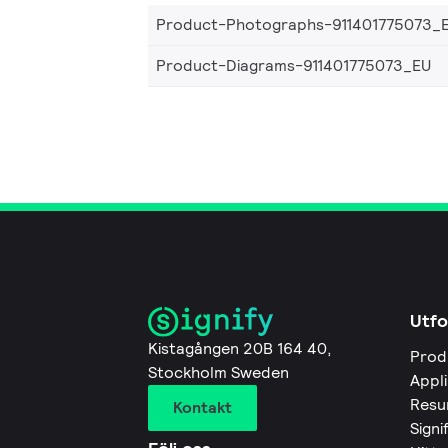
Product-Photographs-911401775073_
Product-Diagrams-911401775073_EU
Utfo
Kistagången 20B 164 40,
Prod
Stockholm Sweden
Appl
Resu
Kontakt
Signi