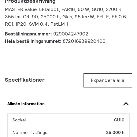
Produktbeskrivning
MASTER Value, LEDspot, PAR16, 50 W, GU10, 2700 K,
355 lm, CRI 90, 25000 h, Glas, 95 lm/W, EEL E, PF 0.6,
RG1, IP20, SVM 0.4, PstLM 1
Beställningsnummer:
929004247902
Hela beställningsnumret:
872016939920400
Specifikationer
Expandera alla
Allmän information
Sockel
GU10
Nominell livslängd
25 000 h