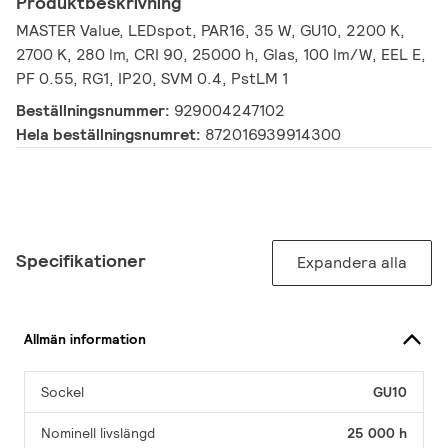
Produktbeskrivning
MASTER Value, LEDspot, PAR16, 35 W, GU10, 2200 K,
2700 K, 280 lm, CRI 90, 25000 h, Glas, 100 lm/W, EEL E,
PF 0.55, RG1, IP20, SVM 0.4, PstLM 1
Beställningsnummer:
929004247102
Hela beställningsnumret:
872016939914300
Specifikationer
Expandera alla
Allmän information
Sockel
GU10
Nominell livslängd
25 000 h