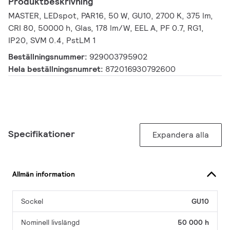
Produktbeskrivning
MASTER, LEDspot, PAR16, 50 W, GU10, 2700 K, 375 lm,
CRI 80, 50000 h, Glas, 178 lm/W, EEL A, PF 0.7, RG1,
IP20, SVM 0.4, PstLM 1
Beställningsnummer:
929003795902
Hela beställningsnumret:
872016930792600
Specifikationer
Expandera alla
Allmän information
Sockel
GU10
Nominell livslängd
50 000 h