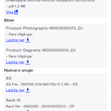
GreenSpace DN500B-DN510B Installation Instructions
pdf 1.2 MB
Visa
Bilder
Product-Photographs-910505105013_EU
Flera tillgångar
Ladda ner
Product-Diagrams-910505105013_EU
Flera tillgångar
Ladda ner
Mjukvaru-plugin
IES
IES File - DN510B 20S/840 PSU-E C BK
IES
Ladda ner
Revit-fil
Revit file - DN500BI - 910505105013
ZIP