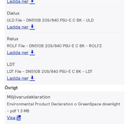
Ladda ner
Dialux
ULD File - DN510B 20S/840 PSU-E C BK
ULD
Ladda ner
Relux
ROLF File - DN510B 20S/840 PSU-E C BK
ROLFZ
Ladda ner
LDT
LDT File - DN510B 20S/840 PSU-E C BK
LDT
Ladda ner
Övrigt
Miljövarudeklaration
Environmental Product Declaration o GreenSpace downlight
pdf 1.3 MB
Visa