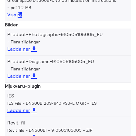
GreenSpace DN500B-DN510B Installation Instructions
pdf 1.2 MB
Visa
Bilder
Product-Photographs-910505105005_EU
Flera tillgångar
Ladda ner
Product-Diagrams-910505105005_EU
Flera tillgångar
Ladda ner
Mjukvaru-plugin
IES
IES File - DN500B 20S/840 PSU-E C GR
IES
Ladda ner
Revit-fil
Revit file - DN500BI - 910505105005
ZIP