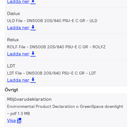
Ladda ner
Dialux
ULD File - DN500B 20S/840 PSU-E C GR
ULD
Ladda ner
Relux
ROLF File - DN500B 20S/840 PSU-E C GR
ROLFZ
Ladda ner
LDT
LDT File - DN500B 20S/840 PSU-E C GR
LDT
Ladda ner
Övrigt
Miljövarudeklaration
Environmental Product Declaration o GreenSpace downlight
pdf 1.3 MB
Visa