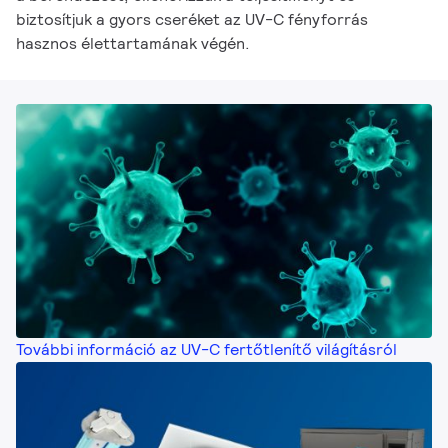
biztosítjuk a gyors cseréket az UV-C fényforrás
hasznos élettartamának végén.
További információ az UV-C fertőtlenítő világításról