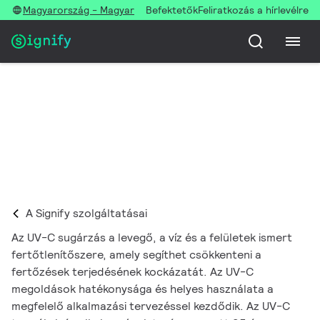
Magyarország - Magyar
Befektetők
Feliratkozás a hírlevélre
UV-C fertőtlenítési szolgáltatásaink
A Signify szolgáltatásai
Az UV-C sugárzás a levegő, a víz és a felületek ismert
fertőtlenítőszere, amely segíthet csökkenteni a
fertőzések terjedésének kockázatát. Az UV-C
megoldások hatékonysága és helyes használata a
megfelelő alkalmazási tervezéssel kezdődik. Az UV-C