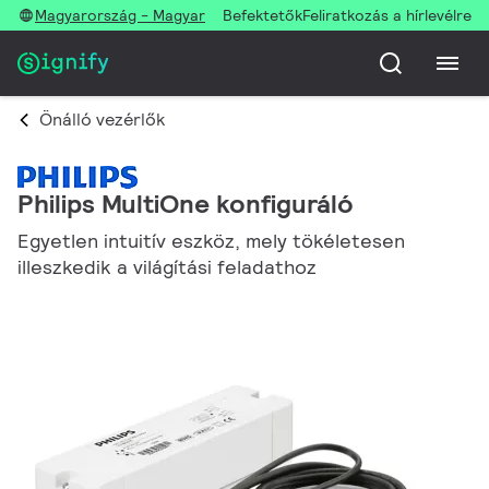
Magyarország - Magyar
Befektetők
Feliratkozás a hírlevélre
Önálló vezérlők
Philips MultiOne konfiguráló
Egyetlen intuitív eszköz, mely tökéletesen
illeszkedik a világítási feladathoz