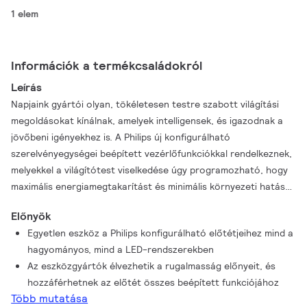
1 elem
Információk a termékcsaládokról
Leírás
Napjaink gyártói olyan, tökéletesen testre szabott világítási
megoldásokat kínálnak, amelyek intelligensek, és igazodnak a
jövőbeni igényekhez is. A Philips új konfigurálható
szerelvényegységei beépített vezérlőfunkciókkal rendelkeznek,
melyekkel a világítótest viselkedése úgy programozható, hogy
maximális energiamegtakarítást és minimális környezeti hatást
lehessen elérni. A Philips világításkonfigurálója olyan intuitív
Előnyök
rendszer, amelyből a felhasználók az összes Philips
Egyetlen eszköz a Philips konfigurálható előtétjeihez mind a
programozható vezérlő funkcióit konfigurálhatják. Soha nem
hagyományos, mind a LED-rendszerekben
volt ilyen könnyű kialakítani az adott alkalmazási területnek
Az eszközgyártók élvezhetik a rugalmasság előnyeit, és
legmegfelelőbb rendszert!
hozzáférhetnek az előtét összes beépített funkciójához
Több mutatása