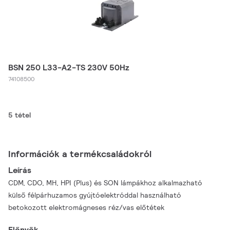
BSN 250 L33-A2-TS 230V 50Hz
74108500
5 tétel
Információk a termékcsaládokról
Leírás
CDM, CDO, MH, HPI (Plus) és SON lámpákhoz alkalmazható
külső félpárhuzamos gyújtóelektróddal használható
betokozott elektromágneses réz/vas előtétek
Előnyök