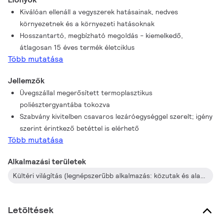
Kiválóan ellenáll a vegyszerek hatásainak, nedves
környezetnek és a környezeti hatásoknak
Hosszantartó, megbízható megoldás - kiemelkedő,
átlagosan 15 éves termék életciklus
Több mutatása
Jellemzők
Üvegszállal megerősített termoplasztikus
poliésztergyantába tokozva
Szabvány kivitelben csavaros lezáróegységgel szerelt; igény
szerint érintkező betéttel is elérhető
Több mutatása
Alkalmazási területek
Kültéri világítás (legnépszerűbb alkalmazás: közutak és alagutak megvilágítása)
Letöltések