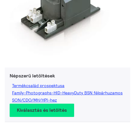
Népszerű letöltések
Termékcsalád prospektusa
Family-Photographs-HID-HeavyDuty BSN félpárhuzamos
SON/CDO/MH/HPI-hez
Kiválasztás és letöltés