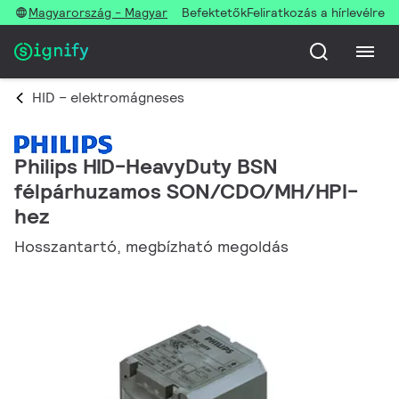
Magyarország - Magyar
Befektetők
Feliratkozás a hírlevélre
HID – elektromágneses
Philips HID-HeavyDuty BSN
félpárhuzamos SON/CDO/MH/HPI-
hez
Hosszantartó, megbízható megoldás