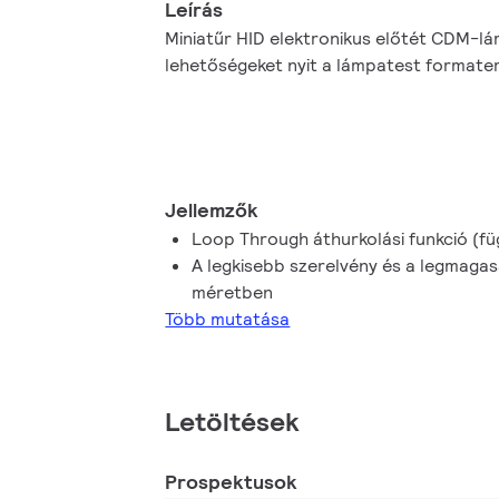
Leírás
Miniatűr HID elektronikus előtét CDM-lá
lehetőségeket nyit a lámpatest formate
Jellemzők
Loop Through áthurkolási funkció (f
A legkisebb szerelvény és a legmagas
méretben
Több mutatása
Letöltések
Prospektusok