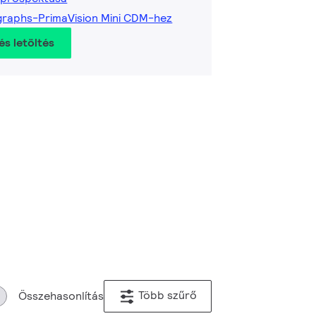
graphs-PrimaVision Mini CDM-hez
és letöltés
Több szűrő
Összehasonlítás