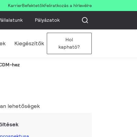
Karrier
Befektetők
Feliratkozás a hírlevélre
állalatunk
Pályázatok
Hol
sek
Kiegészítők
kapható?
i CDM-hez
lan lehetőségek
öltések
 prospektusa