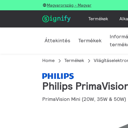
Magyarország - Magyar
Termékek
Alka
Informá
Áttekintés
Termékek
termék
Home
Termékek
Világításelektro
Philips PrimaVisi
PrimaVision Mini (20W, 35W & 50W)