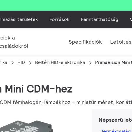
lmazási területek
Források
Fenntarthatóság
V
ciók a
Specifikációk
Letölté
családokról
nika
HID
Beltéri HID-elektronika
PrimaVision Min
on Mini CDM-hez
 CDM fémhalogén-lámpákhoz – miniatűr méret, korlát
Népszerű let
Termékcsalád