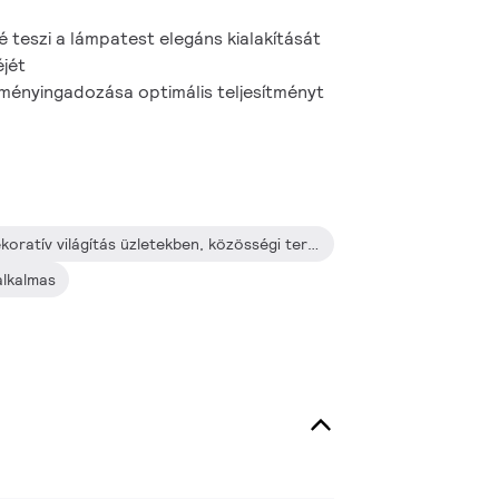
 teszi a lámpatest elegáns kialakítását
jét
ítményingadozása optimális teljesítményt
20/25/50 W-os kiemelő és dekoratív világítás üzletekben, közösségi terekben, előcsarnokokban és irodákban
alkalmas