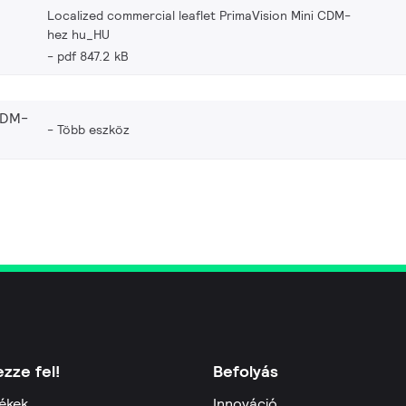
Localized commercial leaflet PrimaVision Mini CDM-
hez hu_HU
pdf 847.2 kB
CDM-
Több eszköz
zze fel!
Befolyás
ékek
Innováció