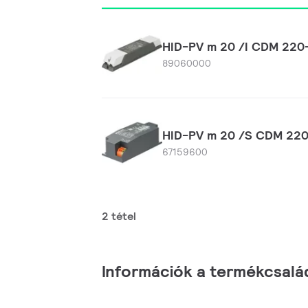
HID-PV m 20 /I CDM 22
89060000
HID-PV m 20 /S CDM 22
67159600
2 tétel
Információk a termékcsalá