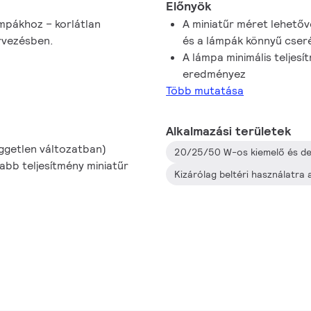
Előnyök
mpákhoz – korlátlan
A miniatűr méret lehetővé
rvezésben.
és a lámpák könnyű cseré
A lámpa minimális teljes
eredményez
Több mutatása
Alkalmazási területek
üggetlen változatban)
abb teljesítmény miniatűr
Kizárólag beltéri használatra 