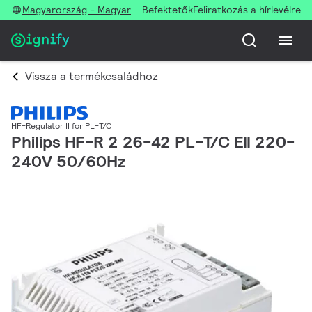
Magyarország - Magyar
Befektetők
Feliratkozás a hírlevélre
Vissza a termékcsaládhoz
HF-Regulator II for PL-T/C
Philips HF-R 2 26-42 PL-T/C EII 220-
240V 50/60Hz