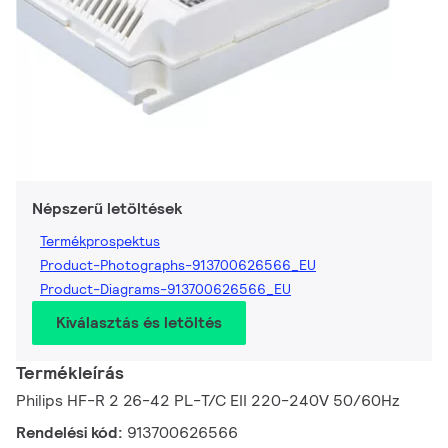
Népszerű letöltések
Termékprospektus
Product-Photographs-913700626566_EU
Product-Diagrams-913700626566_EU
Kiválasztás és letöltés
Termékleírás
Philips HF-R 2 26-42 PL-T/C EII 220-240V 50/60Hz
Rendelési kód:
913700626566