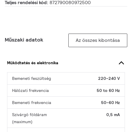
Teljes rendelési kód:
872790080972500
Műszaki adatok
Az összes kibontása
Működtetés és elektronika
Bemeneti feszültség
220–240 V
Hálózati frekvencia
50 to 60 Hz
Bemeneti frekvencia
50–60 Hz
Szivárgó földáram
0,5 mA
(maximum)