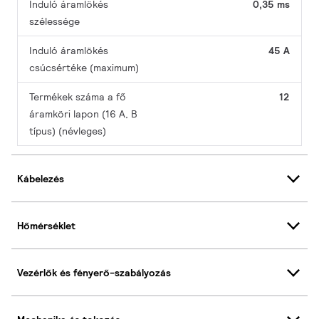
Induló áramlökés
0,35 ms
szélessége
Induló áramlökés
45 A
csúcsértéke (maximum)
Termékek száma a fő
12
áramköri lapon (16 A, B
típus) (névleges)
Kábelezés
Hőmérséklet
Vezérlők és fényerő-szabályozás