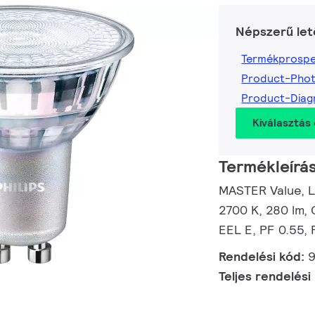
Népszerű let
Termékprospe
Product-Pho
Product-Dia
Kiválasztás 
Termékleírá
MASTER Value, L
2700 K, 280 lm, 
EEL E, PF 0.55, 
Rendelési kód:
Teljes rendelési