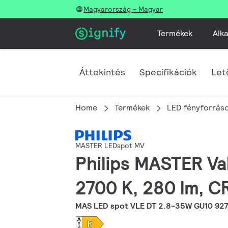
Magyarország - Magyar
Termékek
Alka
Áttekintés
Specifikációk
Let
Home
Termékek
LED fényforráso
MASTER LEDspot MV
Philips MASTER Va
2700 K, 280 lm, C
MAS LED spot VLE DT 2.8-35W GU10 92