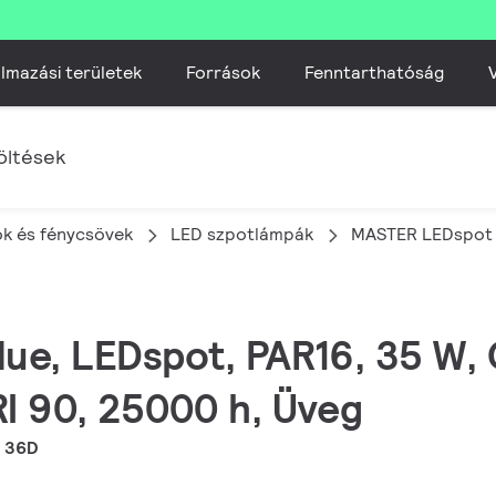
lmazási területek
Források
Fenntarthatóság
V
öltések
k és fénycsövek
LED szpotlámpák
MASTER LEDspot
lue, LEDspot, PAR16, 35 W,
RI 90, 25000 h, Üveg
7 36D