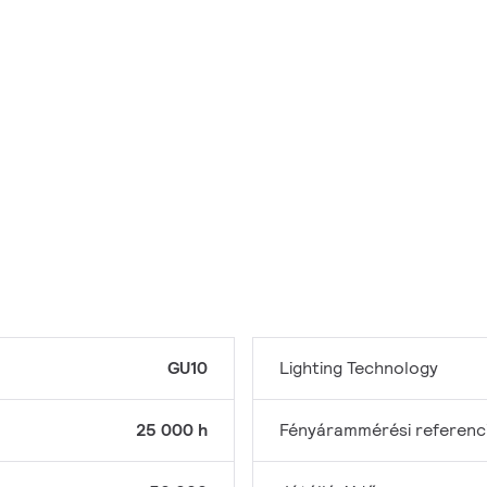
GU10
Lighting Technology
25 000 h
Fényárammérési referenc