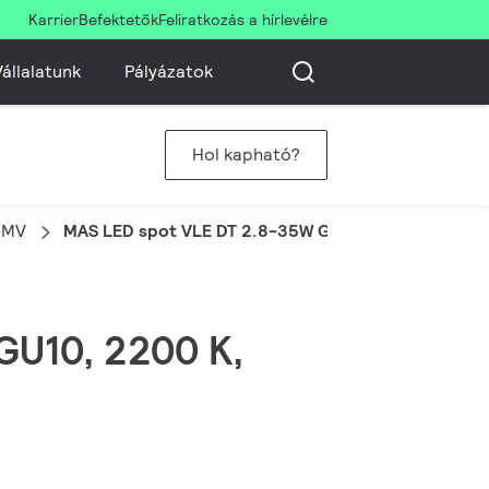
Karrier
Befektetők
Feliratkozás a hírlevélre
állalatunk
Pályázatok
Hol kapható?
 MV
MAS LED spot VLE DT 2.8-35W GU10 927 36D
 GU10, 2200 K,