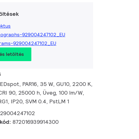
öltések
ktus
tographs-929004247102_EU
grams-929004247102_EU
és letöltés
s
EDspot, PAR16, 35 W, GU10, 2200 K,
CRI 90, 25000 h, Üveg, 100 lm/W,
RG1, IP20, SVM 0.4, PstLM 1
929004247102
 kód:
872016939914300