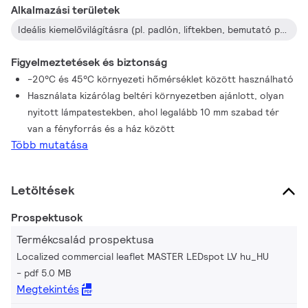
Alkalmazási területek
Ideális kiemelővilágításra (pl. padlón, liftekben, bemutató polcokon, állványokon) szállodákban, kórházakban, üzletekben, múzeumokban.
Figyelmeztetések és biztonság
-20°C és 45°C környezeti hőmérséklet között használható
Használata kizárólag beltéri környezetben ajánlott, olyan
nyitott lámpatestekben, ahol legalább 10 mm szabad tér
van a fényforrás és a ház között
Több mutatása
Letöltések
Prospektusok
Termékcsalád prospektusa
Localized commercial leaflet MASTER LEDspot LV hu_HU
pdf 5.0 MB
Megtekintés