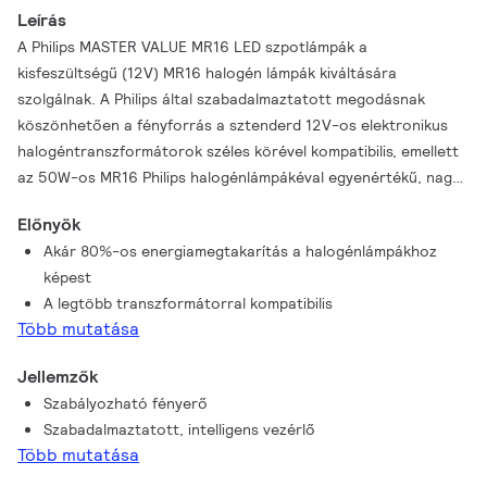
Leírás
A Philips MASTER VALUE MR16 LED szpotlámpák a
kisfeszültségű (12V) MR16 halogén lámpák kiváltására
szolgálnak. A Philips által szabadalmaztatott megodásnak
köszönhetően a fényforrás a sztenderd 12V-os elektronikus
halogéntranszformátorok széles körével kompatibilis, emellett
az 50W-os MR16 Philips halogénlámpákéval egyenértékű, nagy
fénysugárintenzitást biztosít. A Philips MASTER VALUE MR16
Előnyök
LED szpotlámpák formája a lámpa hátsó részén tökéletesen
Akár 80%-os energiamegtakarítás a halogénlámpákhoz
megegyezik azon halogénlámpák formájával, amelyek
képest
kiváltására szolgálnak.
A legtöbb transzformátorral kompatibilis
Több mutatása
Jellemzők
Szabályozható fényerő
Szabadalmaztatott, intelligens vezérlő
Több mutatása