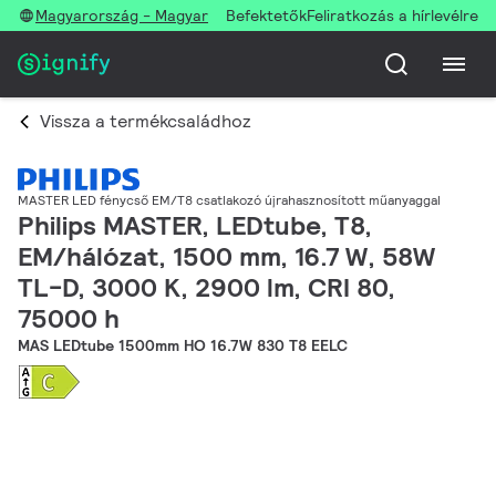
Magyarország - Magyar
Befektetők
Feliratkozás a hírlevélre
Vissza a termékcsaládhoz
MASTER LED fénycső EM/T8 csatlakozó újrahasznosított műanyaggal
Philips MASTER, LEDtube, T8,
EM/hálózat, 1500 mm, 16.7 W, 58W
TL-D, 3000 K, 2900 lm, CRI 80,
75000 h
MAS LEDtube 1500mm HO 16.7W 830 T8 EELC