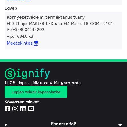
Egyéb
Környezetvédelmi terméktanúsítvány
EPD-Philips-MASTER-LEDtube-EM-Mains-T8-COMF-2167-
Ref-929004242202
pdf 684.0 kB
Megtekintés
1117 Budapest, Aliz utca 4. Magyarország
Lépjen velünk kapcsolatba
Kövessen minket
Fedezze fel!