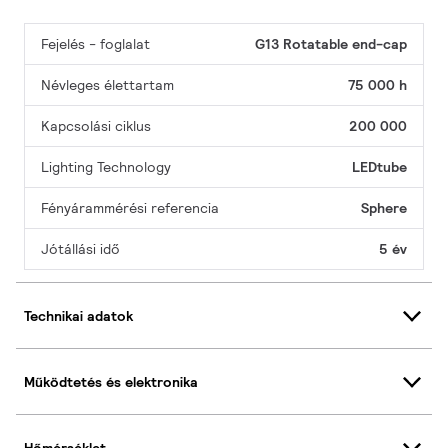
Fejelés - foglalat
G13 Rotatable end-cap
Névleges élettartam
75 000 h
Kapcsolási ciklus
200 000
Lighting Technology
LEDtube
Fényárammérési referencia
Sphere
Jótállási idő
5 év
Technikai adatok
Működtetés és elektronika
Hőmérséklet