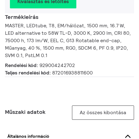
Kiválasztás és letöltés
Termékleírás
MASTER, LEDtube, T8, EM/hálózat, 1500 mm, 16.7 W,
LED alternative to 58W TL-D, 3000 K, 2900 lm, CRI 80,
75000 h, 173 lm/W, EEL C, G13 Rotatable end-cap,
Műanyag, 40 %, 1500 mm, RG0, SDCM 6, PF 0.9, IP20,
SVM 0.1, PstLM 0.1
Rendelési kód:
929004242702
Teljes rendelési kód:
872016938811600
Műszaki adatok
Az összes kibontása
Általános információ