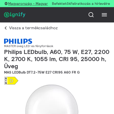
Magyarország - Magyar
Befektetők
Feliratkozás a hírlevélre
Vissza a termékcsaládhoz
MASTER üveg LED-es fényforrások
Philips LEDbulb, A60, 75 W, E27, 2200
K, 2700 K, 1055 lm, CRI 95, 25000 h,
Üveg
MAS LEDBulb DT7.2-75W E27 CRI95 A60 FR G