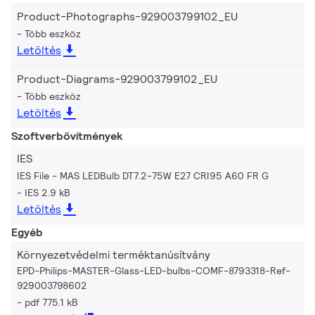
Product-Photographs-929003799102_EU
Több eszköz
Letöltés
Product-Diagrams-929003799102_EU
Több eszköz
Letöltés
Szoftverbővítmények
IES
IES File - MAS LEDBulb DT7.2-75W E27 CRI95 A60 FR G
IES 2.9 kB
Letöltés
Egyéb
Környezetvédelmi terméktanúsítvány
EPD-Philips-MASTER-Glass-LED-bulbs-COMF-8793318-Ref-
929003798602
pdf 775.1 kB