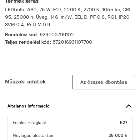
Termékleírás
LEDbulb, A60, 75 W, E27, 2200 K, 2700 K, 1055 lm, CRI
95, 25000 h, Üveg, 146 lm/W, EEL D, PF 0.6, RG1, IP20,
SVM 0.4, PstLM 0.9
Rendelési kód:
929003799102
Teljes rendelési kód:
872016931107700
Műszaki adatok
Az összes kibontása
Általános információ
Fejelés - foglalat
E27
Névleges élettartam
25 000 h