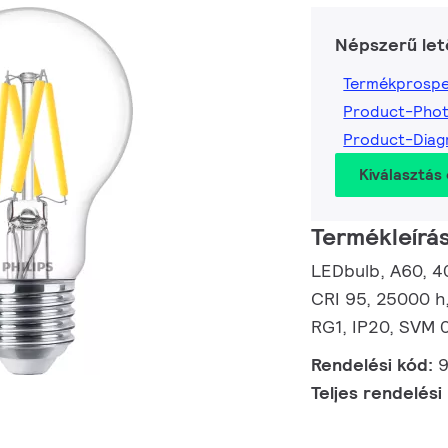
Népszerű let
Termékprospe
Product-Pho
Product-Dia
Kiválasztás 
Termékleírá
LEDbulb, A60, 40
CRI 95, 25000 h,
RG1, IP20, SVM 0
Rendelési kód:
Teljes rendelési