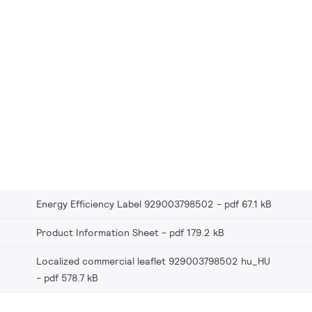
Energy Efficiency Label 929003798502
pdf 67.1 kB
Product Information Sheet
pdf 179.2 kB
Localized commercial leaflet 929003798502 hu_HU
pdf 578.7 kB