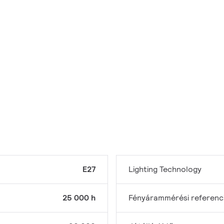
E27
Lighting Technology
25 000 h
Fényárammérési referenc