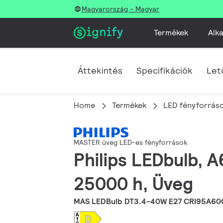
Magyarország - Magyar
Termékek
Alka
Áttekintés
Specifikációk
Let
Home
Termékek
LED fényforráso
MASTER üveg LED-es fényforrások
Philips LEDbulb, A
25000 h, Üveg
MAS LEDBulb DT3.4-40W E27 CRI95A60