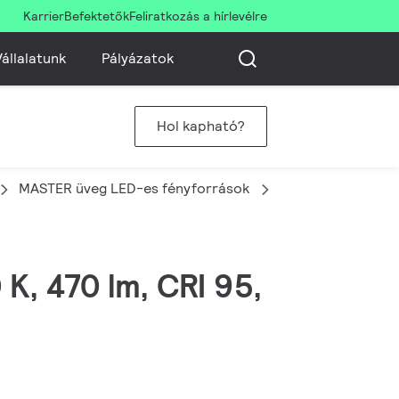
Karrier
Befektetők
Feliratkozás a hírlevélre
állalatunk
Pályázatok
Hol kapható?
MASTER üveg LED-es fényforrások
MAS LEDBulb DT3
 K, 470 lm, CRI 95,