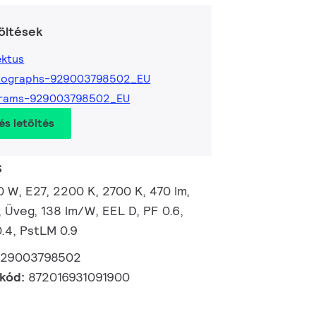
öltések
ktus
tographs-929003798502_EU
grams-929003798502_EU
és letöltés
s
 W, E27, 2200 K, 2700 K, 470 lm,
 Üveg, 138 lm/W, EEL D, PF 0.6,
.4, PstLM 0.9
929003798502
 kód:
872016931091900