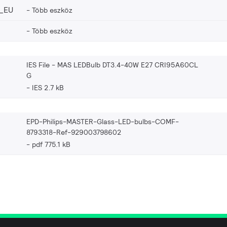
_EU
Több eszköz
Több eszköz
IES File - MAS LEDBulb DT3.4-40W E27 CRI95A60CL
G
IES 2.7 kB
EPD-Philips-MASTER-Glass-LED-bulbs-COMF-
8793318-Ref-929003798602
pdf 775.1 kB