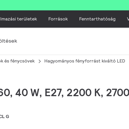
lmazási területek
Források
Fenntarthatóság
V
öltések
k és fénycsövek
Hagyományos fényforrást kiváltó LED
60, 40 W, E27, 2200 K, 2700
CL G